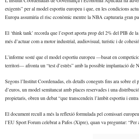
L’Institut Coordenadas de Governança i Economia Aplicada ha adver
exigents” per al model esportiu europeu i que, en les condicions act
Europa assumiria el risc econòmic mentre la NBA capturaria gran par
El ‘think tank’ recorda que l’esport aporta prop del 2% del PIB de la 
més d’actuar com a motor industrial, audiovisual, turístic i de cohesió
L’informe sosté que el model esportiu europeu —basat en competicions 
territori— afronta un “test d’estrès” amb la possible implantació 
Segons l’Institut Coordenadas, els detalls coneguts fins ara sobre el 
d’euros, un model semitancat amb places reservades i una distribució
propietaris, obren un debat “que transcendeix l’àmbit esportiu i entra
El document recull a més la reflexió formulada pel comissari europeu
l’EU Sport Forum celebrat a Pafos (Xipre), quan va preguntar: “Per a