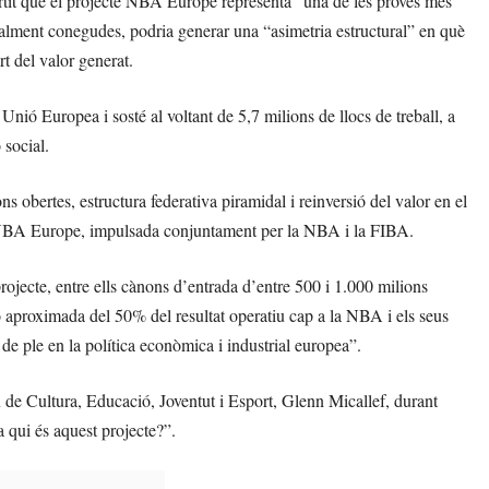
tit que el projecte NBA Europe representa “una de les proves més
ualment conegudes, podria generar una “asimetria estructural” en què
t del valor generat.
Unió Europea i sosté al voltant de 5,7 milions de llocs de treball, a
 social.
obertes, estructura federativa piramidal i reinversió del valor en el
de NBA Europe, impulsada conjuntament per la NBA i la FIBA.
projecte, entre ells cànons d’entrada d’entre 500 i 1.000 milions
 aproximada del 50% del resultat operatiu cap a la NBA i els seus
 de ple en la política econòmica i industrial europea”.
 de Cultura, Educació, Joventut i Esport, Glenn Micallef, durant
 qui és aquest projecte?”.