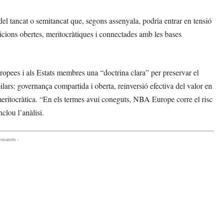
del tancat o semitancat que, segons assenyala, podria entrar en tensió
cions obertes, meritocràtiques i connectades amb les bases
ropees i als Estats membres una “doctrina clara” per preservar el
ilars: governança compartida i oberta, reinversió efectiva del valor en
meritocràtica. “En els termes avui coneguts, NBA Europe corre el risc
clou l’anàlisi.
comanem -