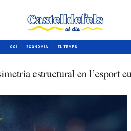
S
OCI
ECONOMIA
EL TEMPS
metria estructural en l’esport e