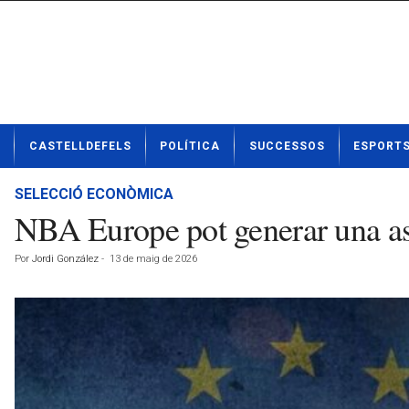
N
CASTELLDEFELS
POLÍTICA
SUCCESSOS
ESPORT
o
t
í
SELECCIÓ ECONÒMICA
c
NBA Europe pot generar una asi
i
e
Por
Jordi González
-
13 de maig de 2026
s
d
e
C
a
s
t
e