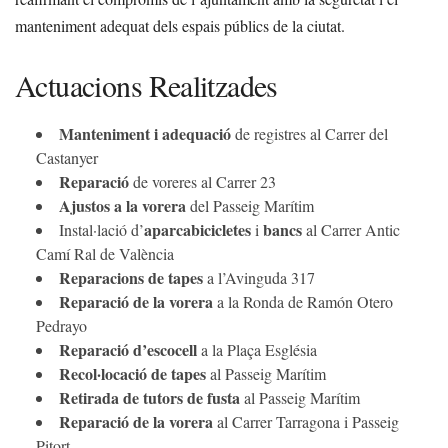
manteniment adequat dels espais públics de la ciutat.
Actuacions Realitzades
Manteniment i adequació
de registres al Carrer del
Castanyer
Reparació
de voreres al Carrer 23
Ajustos a la vorera
del Passeig Marítim
aparcabicicletes
bancs
Instal·lació d’
i
al Carrer Antic
Camí Ral de València
Reparacions de tapes
a l’Avinguda 317
Reparació de la vorera
a la Ronda de Ramón Otero
Pedrayo
Reparació d’escocell
a la Plaça Església
Recol·locació de tapes
al Passeig Marítim
Retirada de tutors de fusta
al Passeig Marítim
Reparació de la vorera
al Carrer Tarragona i Passeig
Pitort