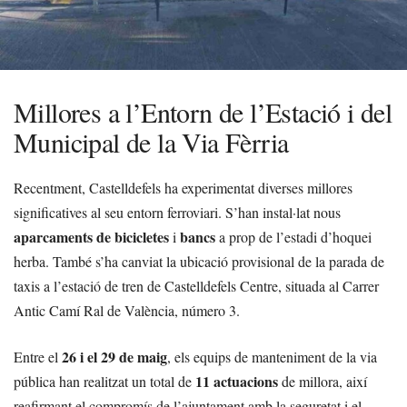
Millores a l’Entorn de l’Estació i del
Municipal de la Via Fèrria
Recentment, Castelldefels ha experimentat diverses millores
significatives al seu entorn ferroviari. S’han instal·lat nous
aparcaments de bicicletes
bancs
i
a prop de l’estadi d’hoquei
herba. També s’ha canviat la ubicació provisional de la parada de
taxis a l’estació de tren de Castelldefels Centre, situada al Carrer
Antic Camí Ral de València, número 3.
26 i el 29 de maig
Entre el
, els equips de manteniment de la via
11 actuacions
pública han realitzat un total de
de millora, així
reafirmant el compromís de l’ajuntament amb la seguretat i el