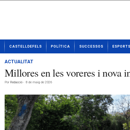
N
CASTELLDEFELS
POLÍTICA
SUCCESSOS
ESPORT
o
t
í
ACTUALITAT
c
Millores en les voreres i nova i
i
e
Por
Redacció
-
8 de maig de 2026
s
d
e
C
a
s
t
e