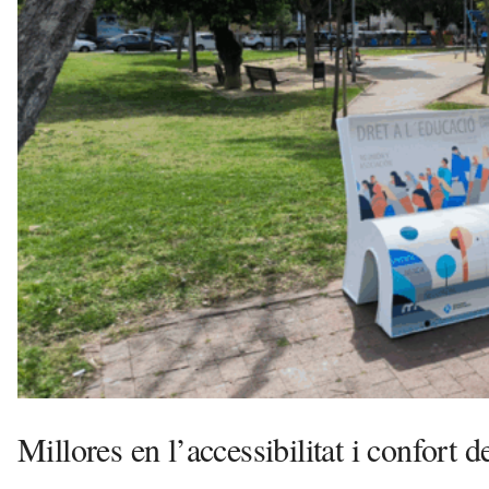
l
l
d
e
f
e
l
s
a
v
u
i
Millores en l’accessibilitat i confort 