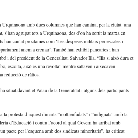
aça Urquinaona amb dues columnes que han caminat per la ciutat: una
nt, s’han agrupat tots a Urquinaona, des d’on ha sortit la marxa en
nts han cantat proclames com ‘Les despeses militars per escoles i
l Departament anem a cremar’. També han exhibit pancartes i han
 i del president de la Generalitat, Salvador Illa. “Illa si això dura et
bó, escolta, això és una revolta” mentre saltaven i aixecaven
a reducció de ràtios.
ha situat davant el Palau de la Generalitat i alguns dels participants
a la protesta d’aquest dimarts “molt enfadats” i “indignats” amb la
lleria d’Educació i contra l’acord al qual Govern ha arribat amb
n pacte per l’esquena amb dos sindicats minoritaris”, ha criticat