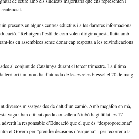
gnitat de seure amb els sindicats majoritaris que ens representen i
 sentenciat.
uin presents en alguns centres eductius i a les darreres informacions
educació. “Rebutgem l’estil de com volen dirigir aquesta lluita amb
trant-los en assemblees sense donar cap resposta a les reivindicacions
ades al conjunt de Catalunya durant el tercer trimestre. La última
 territori i un nou dia d’aturada de les escoles bressol el 20 de maig.
ançant diversos missatges des de dalt d’un camió. Amb megàfon en mà,
a vaga i han criticat que la consellera Niubó hagi titllat les 17
advertit la responsable d’Educació que el que és “desproporcionat”
ntra el Govern per “prendre decisions d’esquena” i per recórrer a la