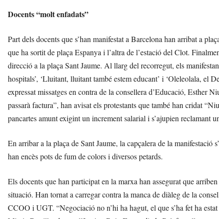
Docents “molt enfadats”
Part dels docents que s’han manifestat a Barcelona han arribat a pl
que ha sortit de plaça Espanya i l’altra de l’estació del Clot. Finalme
direcció a la plaça Sant Jaume. Al llarg del recorregut, els manifesta
hospitals’, ‘Lluitant, lluitant també estem educant’ i ‘Oleleolala, e
expressat missatges en contra de la consellera d’Educació, Esther Niubó
passarà factura”, han avisat els protestants que també han cridat “Niu
pancartes amunt exigint un increment salarial i s’ajupien reclamant un
En arribar a la plaça de Sant Jaume, la capçalera de la manifestació s’
han encès pots de fum de colors i diversos petards.
Els docents que han participat en la marxa han assegurat que arriben 
situació. Han tornat a carregar contra la manca de diàleg de la conse
CCOO i UGT. “Negociació no n’hi ha hagut, el que s’ha fet ha estat u