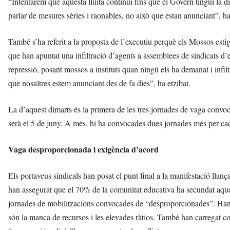
“Intentarem que aquesta lluita continuï fins que el Govern tingui la di
parlar de mesures sèries i raonables, no això que estan anunciant”, ha
També s’ha referit a la proposta de l’executiu perquè els Mossos estig
que han apuntat una infiltració d’agents a assemblees de sindicats d’
repressió, posant mossos a instituts quan ningú els ha demanat i infil
que nosaltres estem anunciant des de fa dies”, ha etzibat.
La d’aquest dimarts és la primera de les tres jornades de vaga convoc
serà el 5 de juny. A més, hi ha convocades dues jornades més per cada
Vaga desproporcionada i exigència d’acord
Els portaveus sindicals han posat el punt final a la manifestació ll
han assegurat que el 70% de la comunitat educativa ha secundat aquest
jornades de mobilitzacions convocades de “desproporcionades”. Han 
són la manca de recursos i les elevades ràtios. També han carregat co