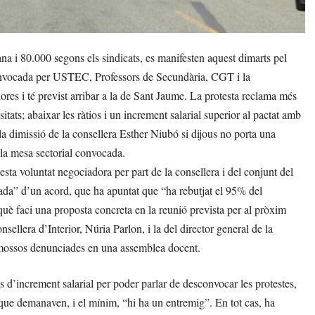
 i 80.000 segons els sindicats, es manifesten aquest dimarts pel
onvocada per USTEC, Professors de Secundària, CGT i la
ores i té previst arribar a la de Sant Jaume. La protesta reclama més
tats; abaixar les ràtios i un increment salarial superior al pactat amb
missió de la consellera Esther Niubó si dijous no porta una
 la mesa sectorial convocada.
sta voluntat negociadora per part de la consellera i del conjunt del
sada” d’un acord, que ha apuntat que “ha rebutjat el 95% del
erquè faci una proposta concreta en la reunió prevista per al pròxim
nsellera d’Interior, Núria Parlon, i la del director general de la
de mossos denunciades en una assemblea docent.
d’increment salarial per poder parlar de desconvocar les protestes,
que demanaven, i el mínim, “hi ha un entremig”. En tot cas, ha