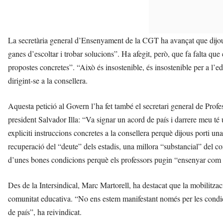
La secretària general d’Ensenyament de la CGT ha avançat que dijo
ganes d’escoltar i trobar solucions”. Ha afegit, però, que fa falta qu
propostes concretes”. “Això és insostenible, és insostenible per a l’e
dirigint-se a la consellera.
Aquesta petició al Govern l’ha fet també el secretari general de Profe
president Salvador Illa: “Va signar un acord de país i darrere meu té
expliciti instruccions concretes a la consellera perquè dijous porti u
recuperació del “deute” dels estadis, una millora “substancial” del c
d’unes bones condicions perquè els professors pugin “ensenyar com a
Des de la Intersindical, Marc Martorell, ha destacat que la mobilitzaci
comunitat educativa. “No ens estem manifestant només per les condici
de país”, ha reivindicat.