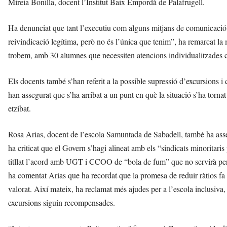
Mireia Bonilla, docent l’Institut Baix Empordà de Palafrugell.
Ha denunciat que tant l’executiu com alguns mitjans de comunicació 
reivindicació legítima, però no és l’única que tenim”, ha remarcat la 
trobem, amb 30 alumnes que necessiten atencions individualitzades 
Els docents també s’han referit a la possible supressió d’excursions i
han assegurat que s’ha arribat a un punt en què la situació s’ha torna
etzibat.
Rosa Arias, docent de l’escola Samuntada de Sabadell, també ha asseg
ha criticat que el Govern s’hagi alineat amb els “sindicats minoritari
titllat l’acord amb UGT i CCOO de “bola de fum” que no servirà per r
ha comentat Arias que ha recordat que la promesa de reduir ràtios fa 
valorat. Així mateix, ha reclamat més ajudes per a l’escola inclusiva, u
excursions siguin recompensades.