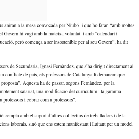
us aniran a la mesa convocada per Niubó i que ho faran “amb moltes
e el Govern hi vagi amb la mateixa voluntat, i amb “calendari i
ducació, però comença a ser insostenible per al seu Govern”, ha dit
ssors de Secundària, Ignasi Fernàndez, que s’ha dirigit directament al
 un conflicte de país, els professors de Catalunya li demanem que
na proposta”. Aquesta ha de passar, segons Fernàndez, per la
omplement salarial, una modificació del currículum i la garantia
 professors i cobrar com a professors”.
ó compta amb el suport d’altres col·lectius de treballadors i de la
ons laborals, sinó que ens estem manifestant i lluitant per un model