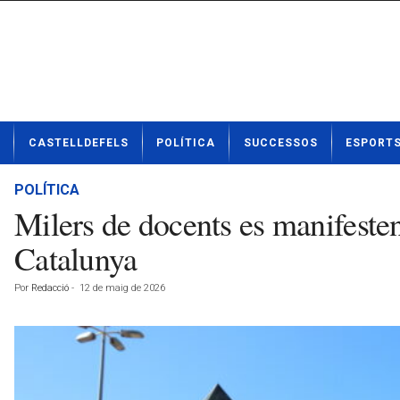
N
CASTELLDEFELS
POLÍTICA
SUCCESSOS
ESPORT
o
t
í
POLÍTICA
c
Milers de docents es manifesten
i
e
Catalunya
s
d
Por
Redacció
-
12 de maig de 2026
e
C
a
s
t
e