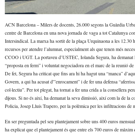
ACN Barcelona – Milers de docents, 26.000 segons la Guàrdia Urbana
centre de Barcelona en una nova jornada de vaga a tot Catalunya c
Intersindical. La marxa ha sortit de la plaça Urquinaona a les 12.30 h
recursos per atendre l’alumnat, especialment als que tenen més necessi
CCOO i UGT. La portaveu d’USTEC, Iolanda Segura, ha demanat la di
“proposta en ferm” i voluntat negociadora en el marc de la reunió de
De fet, Segura ha criticat que fins ara hi ha hagut una “manca” d’aque
Govern, a qui ha acusat d'”enrocament” i de fer una defensa “aferris
col·lectiu”. Per tot plegat, ha tornat a fer una crida a la consellera p
dijous. Si no és així, ha demanat la seva dimissió, així com la de la co
Policia, Josep Lluís Trapero, per la polèmica per les infiltracions 
En ser preguntada pel seu plantejament sobre uns 400 euros mensuals 
ha explicat que el plantejament és que entre els 700 euros de màxim 