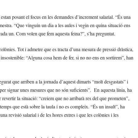
estan posant el focus en les demandes d’increment salarial. “És una
mestra. “Que vinguin un dia a les aules i vegin en quina situació ens
cada un. Com volen que fem aquesta feina?”, s’ha preguntat.
 colònies. Tot i admetre que es tracta d’una mesura de pressió dràstica,
t insostenible: “Alguna cosa hem de fer, si no no ens en sortirem”, han
urat que arriben a la jornada d’aquest dimarts “molt desgastats” i
s per signar unes mesures que no són suficients”. En aquesta línia, ha
evertir la situació: “creiem que no arribarà res del que prometen”,
temps que està sobre la taula i no es compleix. “És un insult”, ha
na revisió salarial i de les hores extres i que les colònies i les