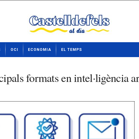
S
OCI
ECONOMIA
EL TEMPS
pals formats en intel·ligència art