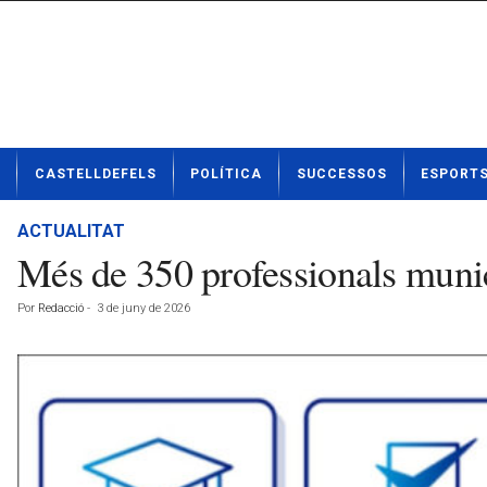
N
CASTELLDEFELS
POLÍTICA
SUCCESSOS
ESPORT
o
t
í
ACTUALITAT
c
Més de 350 professionals munici
i
e
Por
Redacció
-
3 de juny de 2026
s
d
e
C
a
s
t
e