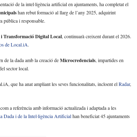
ntació de la intel·ligència artificial en ajuntaments, ha completat el
unicipals
han rebut formació al llarg de l’any 2025, adquirint
 pública i responsable.
 i Transformació Digital Local
, continuarà creixent durant el 2026.
os de Local.iA
.
Microcredencials
rn de la dada amb la creació de
, impartides en
del sector local.
.iA, que ha anat ampliant les seves funcionalitats, incloent el
Radar
,
 com a referència amb informació actualizada i adaptada a les
Dada i de la Intel·ligència Artificial
han beneficiat 45 ajuntaments