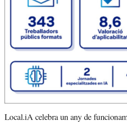
l
l
d
e
f
e
l
s
a
v
u
i
Local.iA celebra un any de funcioname