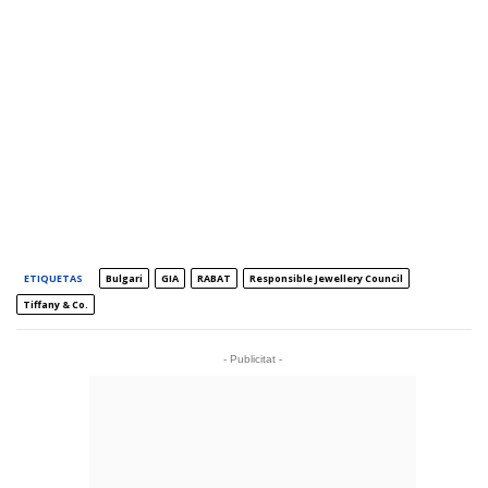
ETIQUETAS
Bulgari
GIA
RABAT
Responsible Jewellery Council
Tiffany & Co.
- Publicitat -