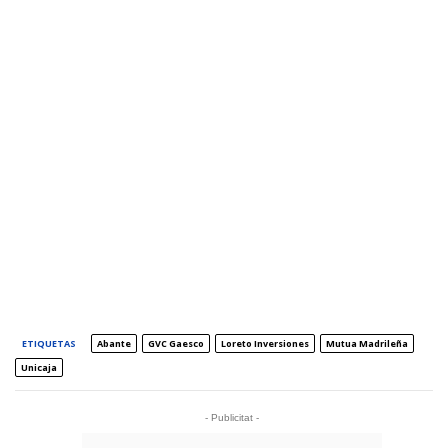
ETIQUETAS
Abante
GVC Gaesco
Loreto Inversiones
Mutua Madrileña
Unicaja
- Publicitat -