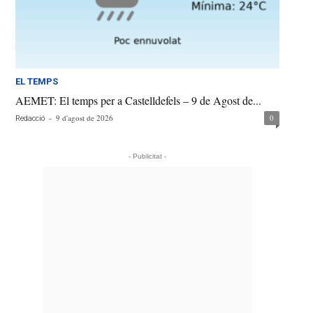
EL TEMPS
AEMET: El temps per a Castelldefels – 9 de Agost de...
-
9 d'agost de 2026
0
Redacció
- Publicitat -