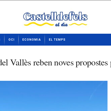
S
OCI
ECONOMIA
EL TEMPS
 del Vallès reben noves propostes