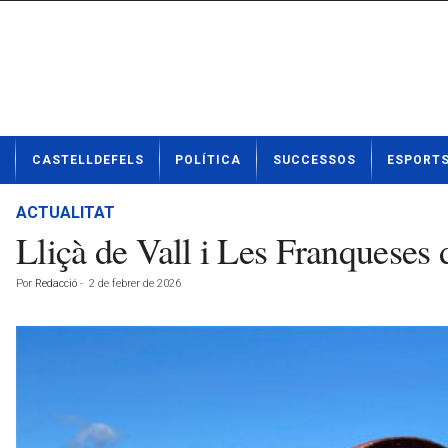
N
CASTELLDEFELS
POLÍTICA
SUCCESSOS
ESPORT
o
t
í
ACTUALITAT
c
Lliçà de Vall i Les Franqueses
i
e
Por
Redacció
-
2 de febrer de 2026
s
d
e
C
a
s
t
e