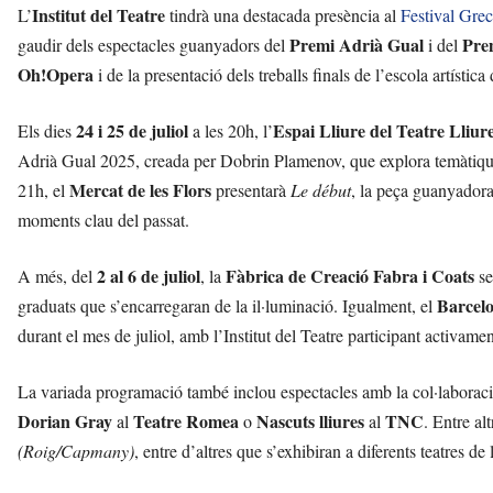
Institut del Teatre
L’
tindrà una destacada presència al
Festival Gre
Premi Adrià Gual
Prem
gaudir dels espectacles guanyadors del
i del
Oh!Opera
i de la presentació dels treballs finals de l’escola artística
24 i 25 de juliol
Espai Lliure del Teatre Lliur
Els dies
a les 20h, l’
Adrià Gual 2025, creada per Dobrin Plamenov, que explora temàtiques
Mercat de les Flors
21h, el
presentarà
Le début
, la peça guanyadora
moments clau del passat.
2 al 6 de juliol
Fàbrica de Creació Fabra i Coats
A més, del
, la
se
Barcel
graduats que s’encarregaran de la il·luminació. Igualment, el
durant el mes de juliol, amb l’Institut del Teatre participant activamen
La variada programació també inclou espectacles amb la col·laboració
Dorian Gray
Teatre Romea
Nascuts lliures
TNC
al
o
al
. Entre al
(Roig/Capmany)
, entre d’altres que s’exhibiran a diferents teatres de l