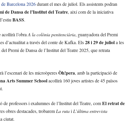
c de Barcelona 2026
durant el mes de juliol. Els assistents podran
i de Dansa de l’Institut del Teatre
, així com de la iniciativa
BASS
 d’estiu
.
e
acollirà l’obra
A la colònia penitenciària
, guanyadora del Premi
28 i 29 de juliol
 d’actualitat a través del conte de Kafka. Els
a les
 del Premi de Dansa de l’Institut del Teatre 2025, que retrata
Òh!pera
rà l’escenari de les microòperes
, amb la participació de
ona Arts Summer School
acollirà 160 joves artistes de 45 països
t.
El retrat de
 de professors i exalumnes de l’Institut del Teatre, com
tres obres destacades, trobarem
La ruta
i
L’última entrevista
a ciutat.