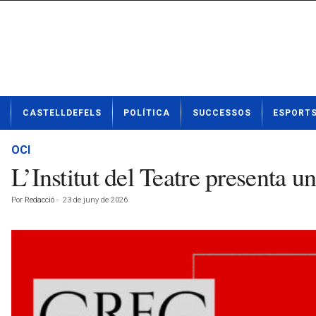
N
CASTELLDEFELS
POLÍTICA
SUCCESSOS
ESPORT
o
t
í
OCI
c
L’Institut del Teatre presenta u
i
e
Por
Redacció
-
23 de juny de 2026
s
d
e
C
a
s
t
e