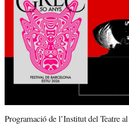
l
l
d
e
f
e
l
s
a
v
u
i
Programació de l’Institut del Teatre a