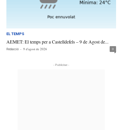
EL TEMPS
AEMET: El temps per a Castelldefels – 9 de Agost de...
-
9 d'agost de 2026
0
Redacció
- Publicitat -