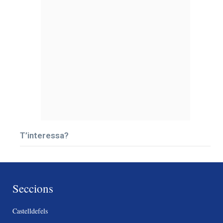
T’interessa?
Seccions
Castelldefels