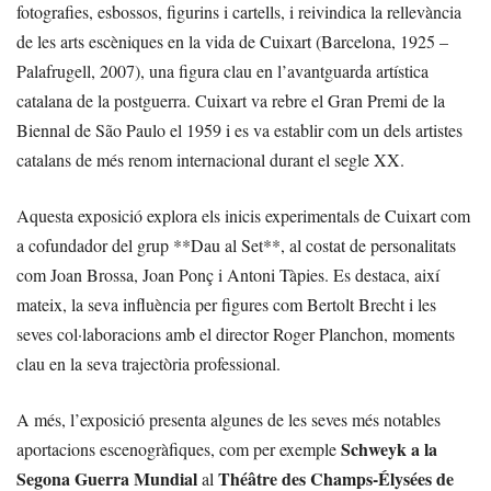
fotografies, esbossos, figurins i cartells, i reivindica la rellevància
de les arts escèniques en la vida de Cuixart (Barcelona, 1925 –
Palafrugell, 2007), una figura clau en l’avantguarda artística
catalana de la postguerra. Cuixart va rebre el Gran Premi de la
Biennal de São Paulo el 1959 i es va establir com un dels artistes
catalans de més renom internacional durant el segle XX.
Aquesta exposició explora els inicis experimentals de Cuixart com
a cofundador del grup **Dau al Set**, al costat de personalitats
com Joan Brossa, Joan Ponç i Antoni Tàpies. Es destaca, així
mateix, la seva influència per figures com Bertolt Brecht i les
seves col·laboracions amb el director Roger Planchon, moments
clau en la seva trajectòria professional.
A més, l’exposició presenta algunes de les seves més notables
Schweyk a la
aportacions escenogràfiques, com per exemple
Segona Guerra Mundial
Théâtre des Champs-Élysées de
al