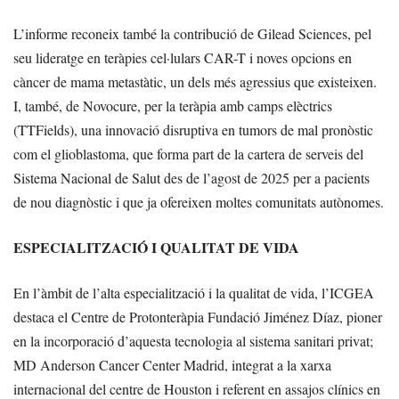
L’informe reconeix també la contribució de Gilead Sciences, pel
seu lideratge en teràpies cel·lulars CAR-T i noves opcions en
càncer de mama metastàtic, un dels més agressius que existeixen.
I, també, de Novocure, per la teràpia amb camps elèctrics
(TTFields), una innovació disruptiva en tumors de mal pronòstic
com el glioblastoma, que forma part de la cartera de serveis del
Sistema Nacional de Salut des de l’agost de 2025 per a pacients
de nou diagnòstic i que ja ofereixen moltes comunitats autònomes.
ESPECIALITZACIÓ I QUALITAT DE VIDA
En l’àmbit de l’alta especialització i la qualitat de vida, l’ICGEA
destaca el Centre de Protonteràpia Fundació Jiménez Díaz, pioner
en la incorporació d’aquesta tecnologia al sistema sanitari privat;
MD Anderson Cancer Center Madrid, integrat a la xarxa
internacional del centre de Houston i referent en assajos clínics en