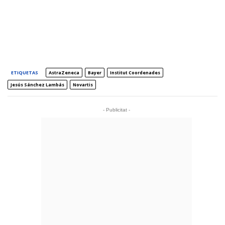
ETIQUETAS
AstraZeneca
Bayer
Institut Coordenades
Jesús Sánchez Lambás
Novartis
- Publicitat -