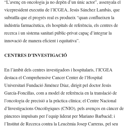
“L’avenç en oncologia ja no depèn d’un únic actor”, assenyala el
vicepresident executiu de l’ICGEA, Jesús Sánchez Lambás, que
subratlla que el progrés real es produeix “quan conflueixen la
indústria farmacèutica, els hospitals de referència, els centres de
recerca i un sistema sanitari públic-privat capaç d’integrar la
innovació de manera eficient i equitativa”.
CENTRES D’INVESTIGACIÓ
En l’àmbit dels centres investigadors i hospitalaris, l’ICGEA
destaca el Comprehensive Cancer Center de l’Hospital
Universitari Fundació Jiménez Díaz, dirigit pel doctor Jesús
García-Foncillas, com a model de referència en la translació de
l’oncologia de precisió a la pràctica clínica; el Centre Nacional
d’Investigacions Oncològiques (CNIO), pels avenços en càncer de
pàncrees impulsats per l’equip liderat per Mariano Barbacid; i
l’Institut de Recerca contra la Leucèmia Josep Carreras, pel seu