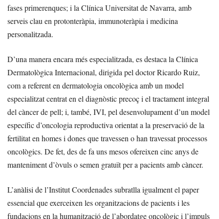
fases primerenques; i la Clínica Universitat de Navarra, amb
serveis clau en protonteràpia, immunoteràpia i medicina
personalitzada.
D’una manera encara més especialitzada, es destaca la Clínica
Dermatològica Internacional, dirigida pel doctor Ricardo Ruiz,
com a referent en dermatologia oncològica amb un model
especialitzat centrat en el diagnòstic precoç i el tractament integral
del càncer de pell; i, també, IVI, pel desenvolupament d’un model
específic d’oncologia reproductiva orientat a la preservació de la
fertilitat en homes i dones que travessen o han travessat processos
oncològics. De fet, des de fa uns mesos ofereixen cinc anys de
manteniment d’òvuls o semen gratuït per a pacients amb càncer.
L’anàlisi de l’Institut Coordenades subratlla igualment el paper
essencial que exerceixen les organitzacions de pacients i les
fundacions en la humanització de l’abordatge oncològic i l’impuls