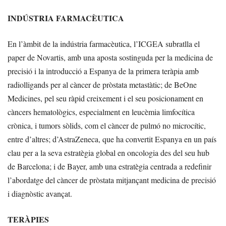
INDÚSTRIA FARMACÈUTICA
En l’àmbit de la indústria farmacèutica, l’ICGEA subratlla el
paper de Novartis, amb una aposta sostinguda per la medicina de
precisió i la introducció a Espanya de la primera teràpia amb
radiolligands per al càncer de pròstata metastàtic; de BeOne
Medicines, pel seu ràpid creixement i el seu posicionament en
càncers hematològics, especialment en leucèmia limfocítica
crònica, i tumors sòlids, com el càncer de pulmó no microcític,
entre d’altres; d’AstraZeneca, que ha convertit Espanya en un país
clau per a la seva estratègia global en oncologia des del seu hub
de Barcelona; i de Bayer, amb una estratègia centrada a redefinir
l’abordatge del càncer de pròstata mitjançant medicina de precisió
i diagnòstic avançat.
TERÀPIES