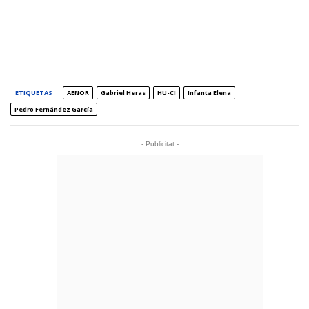
ETIQUETAS
AENOR
Gabriel Heras
HU-CI
Infanta Elena
Pedro Fernández García
- Publicitat -