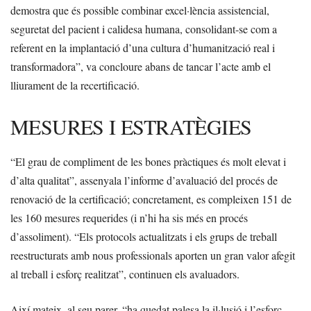
demostra que és possible combinar excel·lència assistencial,
seguretat del pacient i calidesa humana, consolidant-se com a
referent en la implantació d’una cultura d’humanització real i
transformadora”, va concloure abans de tancar l’acte amb el
lliurament de la recertificació.
MESURES I ESTRATÈGIES
“El grau de compliment de les bones pràctiques és molt elevat i
d’alta qualitat”, assenyala l’informe d’avaluació del procés de
renovació de la certificació; concretament, es compleixen 151 de
les 160 mesures requerides (i n’hi ha sis més en procés
d’assoliment). “Els protocols actualitzats i els grups de treball
reestructurats amb nous professionals aporten un gran valor afegit
al treball i esforç realitzat”, continuen els avaluadors.
Així mateix, al seu parer, “ha quedat palesa la il·lusió i l’esforç