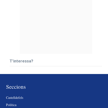
T’interessa?
Seccions
Castelldefels
Política