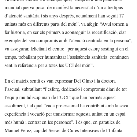
mundial que va posar de manifest la necessitat d’un altre tipus
d’atenció sanitària i sis anys després, actualment han seguit 17
unitats més en diferents parts del món”, va afegir. “Avui tornen a
fer història, en ser els primers a aconseguir la recertificació, clar
exemple del seu compromís amb l’atenció centrada en la persona”,
va assegurar, felicitant el centre “per aquest esforç sostingut en el
temps, treballant per humanitzar l’assistència sanitària: continuen
sent la referència per a totes les UCI del món”.
En el mateix sentit es van expressar Del Olmo i la doctora
Pascual, subratllant “l’esforç, dedicació i compromís diari de tot
l’equip multidisciplinari de l’UCI” que han permès aquest
assoliment, i al qual “cada professional ha contribuït amb la seva
experiència i vocació per transformar aquesta unitat en un espai
més humà i centrat en les persones”. I és que, en paraules de
Manuel Pérez, cap del Servei de Cures Intensives de l’Infanta