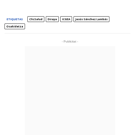
ETIQUETAS
ClicSalud
Diraya
ICGEA
Jesús Sánchez Lambás
Osakidetza
- Publicitat -