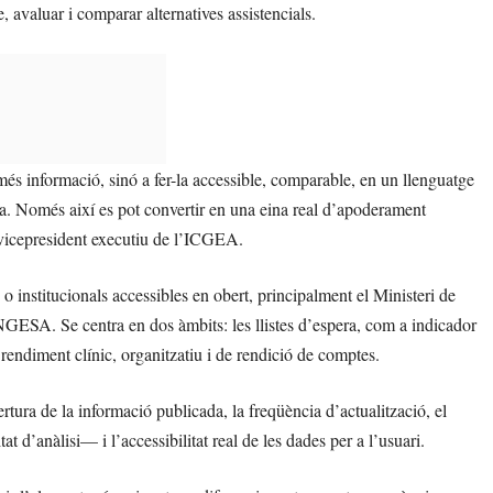
re, avaluar i comparar alternatives assistencials.
 més informació, sinó a fer-la accessible, comparable, en un llenguatge
iva. Només així es pot convertir en una eina real d’apoderament
 vicepresident executiu de l’ICGEA.
o institucionals accessibles en obert, principalment el Ministeri de
 INGESA. Se centra en dos àmbits: les llistes d’espera, com a indicador
el rendiment clínic, organitzatiu i de rendició de comptes.
rtura de la informació publicada, la freqüència d’actualització, el
t d’anàlisi— i l’accessibilitat real de les dades per a l’usuari.