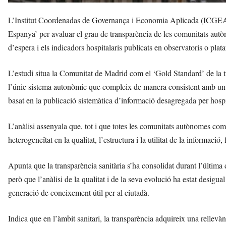
L’Institut Coordenadas de Governança i Economia Aplicada (ICGEA) ha
Espanya’ per avaluar el grau de transparència de les comunitats autòn
d’espera i els indicadors hospitalaris publicats en observatoris o plata
L’estudi situa la Comunitat de Madrid com el ‘Gold Standard’ de la t
l’únic sistema autonòmic que compleix de manera consistent amb un 
basat en la publicació sistemàtica d’informació desagregada per hospi
L’anàlisi assenyala que, tot i que totes les comunitats autònomes co
heterogeneïtat en la qualitat, l’estructura i la utilitat de la informació
Apunta que la transparència sanitària s’ha consolidat durant l’últim
però que l’anàlisi de la qualitat i de la seva evolució ha estat desigu
generació de coneixement útil per al ciutadà.
Indica que en l’àmbit sanitari, la transparència adquireix una rellevà