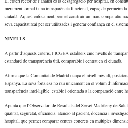
El criteri rector de l’anàlisi és la desagregació per hospital, en const
merament formal i una transparència funcional, capaç de permetre la 
ciutadà. Aquest enfocament permet construir un marc comparatiu naci
seva capacitat real per ser utilitzades i generar confiança en el sistem
NIVELLS
A partir d’aquests criteris, l’ICGEA estableix cinc nivells de transpar
estàndard de transparència útil, comparable i centrat en el ciutadà.
Afirma que la Comunitat de Madrid ocupa el nivell més alt, posiciona
Espanya. La seva fortalesa no rau únicament en el volum d’informació
transparència intel·ligible, estable i orientada a la comparació entre h
Apunta que l’Observatori de Resultats del Servei Madrileny de Salut c
qualitat, seguretat, eficiència, atenció al pacient, docència i investi
hospital, que permet comparar centres concrets en múltiples dimensi