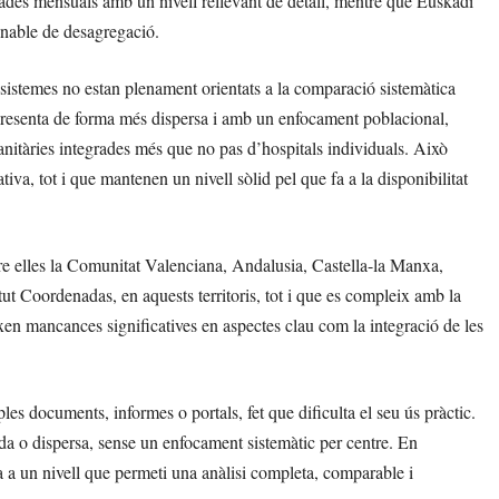
dades mensuals amb un nivell rellevant de detall, mentre que Euskadi
onable de desagregació.
us sistemes no estan plenament orientats a la comparació sistemàtica
 presenta de forma més dispersa i amb un enfocament poblacional,
anitàries integrades més que no pas d’hospitals individuals. Això
iva, tot i que mantenen un nivell sòlid pel que fa a la disponibilitat
tre elles la Comunitat Valenciana, Andalusia, Castella-la Manxa,
itut Coordenadas, en aquests territoris, tot i que es compleix amb la
en mancances significatives en aspectes clau com la integració de les
es documents, informes o portals, fet que dificulta el seu ús pràctic.
da o dispersa, sense un enfocament sistemàtic per centre. En
a a un nivell que permeti una anàlisi completa, comparable i