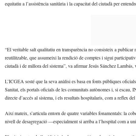
equitatiu a l’assistència sanitària i la capacitat del ciutadà per entend
“El veritable salt qualitatiu en transparència no consisteix a publicar
reutilitzable, que assumeixi la rendició de comptes i sigui participat
ciutadà i de millora del sistema”, va afirmar Jesús Sánchez Lambás,
L’ICGEA sosté que la seva anàlisi es basa en fonts públiques oficials 
Sanitat, els portals oficials de les comunitats autònomes i, si escau,
directe d’accés al sistema, i els resultats hospitalaris, com a reflex d
Així mateix, s’articula entorn de quatre variables fonamentals: la cobe
nivell de desagregació —especialment si arriba a l’hospital com a unita