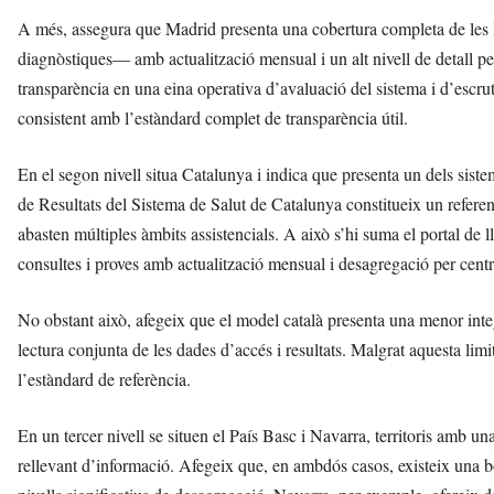
A més, assegura que Madrid presenta una cobertura completa de les l
diagnòstiques— amb actualització mensual i un alt nivell de detall pe
transparència en una eina operativa d’avaluació del sistema i d’escr
consistent amb l’estàndard complet de transparència útil.
En el segon nivell situa Catalunya i indica que presenta un dels sist
de Resultats del Sistema de Salut de Catalunya constitueix un referen
abasten múltiples àmbits assistencials. A això s’hi suma el portal de l
consultes i proves amb actualització mensual i desagregació per centr
No obstant això, afegeix que el model català presenta una menor integr
lectura conjunta de les dades d’accés i resultats. Malgrat aquesta li
l’estàndard de referència.
En un tercer nivell se situen el País Basc i Navarra, territoris amb un
rellevant d’informació. Afegeix que, en ambdós casos, existeix una bo