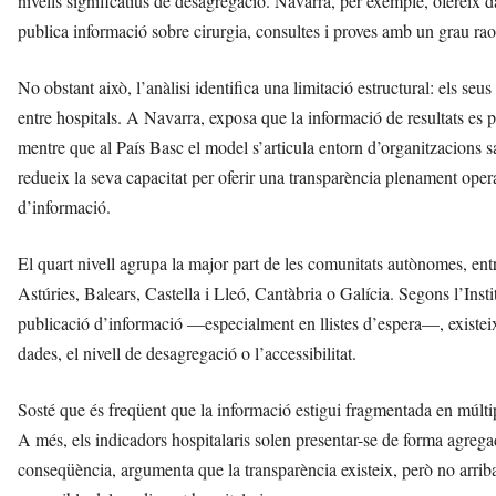
nivells significatius de desagregació. Navarra, per exemple, ofereix 
publica informació sobre cirurgia, consultes i proves amb un grau ra
No obstant això, l’anàlisi identifica una limitació estructural: els se
entre hospitals. A Navarra, exposa que la informació de resultats es
mentre que al País Basc el model s’articula entorn d’organitzacions s
redueix la seva capacitat per oferir una transparència plenament operat
d’informació.
El quart nivell agrupa la major part de les comunitats autònomes, en
Astúries, Balears, Castella i Lleó, Cantàbria o Galícia. Segons l’Inst
publicació d’informació —especialment en llistes d’espera—, existeix
dades, el nivell de desagregació o l’accessibilitat.
Sosté que és freqüent que la informació estigui fragmentada en múltipl
A més, els indicadors hospitalaris solen presentar-se de forma agrega
conseqüència, argumenta que la transparència existeix, però no arrib