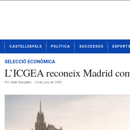
N
CASTELLDEFELS
POLÍTICA
SUCCESSOS
ESPORT
o
t
í
SELECCIÓ ECONÒMICA
c
L’ICGEA reconeix Madrid com e
i
e
Por
Jordi González
-
24 de juny de 2026
s
d
e
C
a
s
t
e