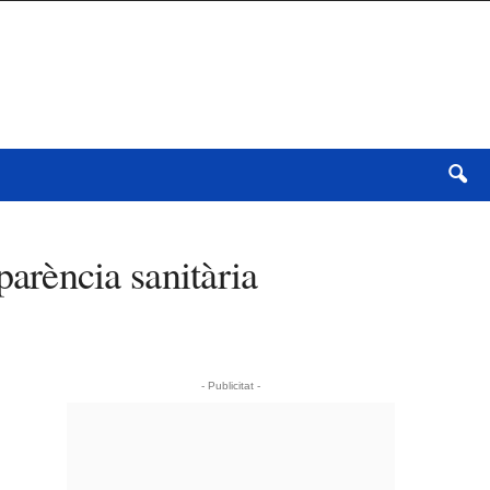
arència sanitària
- Publicitat -