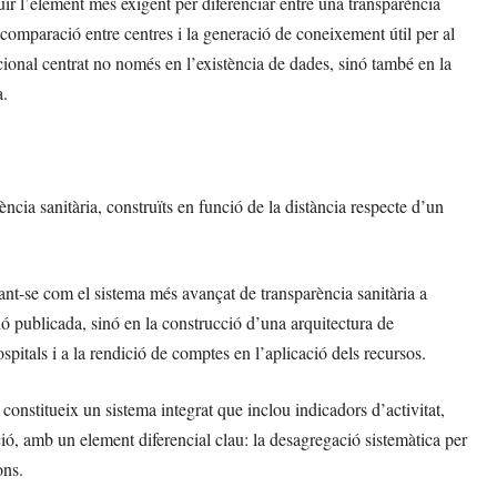
ituir l’element més exigent per diferenciar entre una transparència
comparació entre centres i la generació de coneixement útil per al
onal centrat no només en l’existència de dades, sinó també en la
a.
ència sanitària, construïts en funció de la distància respecte d’un
nt-se com el sistema més avançat de transparència sanitària a
 publicada, sinó en la construcció d’una arquitectura de
ospitals i a la rendició de comptes en l’aplicació dels recursos.
onstitueix un sistema integrat que inclou indicadors d’activitat,
gació, amb un element diferencial clau: la desagregació sistemàtica per
ons.