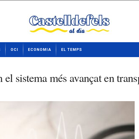
S
OCI
ECONOMIA
EL TEMPS
l sistema més avançat en transp