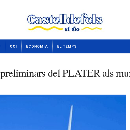
S
OCI
ECONOMIA
EL TEMPS
 preliminars del PLATER als mun