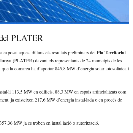
rs del PLATER
Pla Territorial
ha exposat aquest dilluns els resultats preliminars del
alunya
(PLATER) davant els representants de 24 municipis de les
ix que la comarca ha d’aportar 845,8 MW d’energia solar fotovoltaica i
instal·li 113,5 MW en edificis, 88,3 MW en espais artificialitzats com
ment, ja existeixen 217,6 MW d’energia instal·lada o en procés de
357,36 MW ja es troben en instal·lació o autorització.