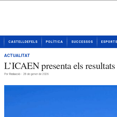
N
CASTELLDEFELS
POLÍTICA
SUCCESSOS
ESPORT
o
t
í
ACTUALITAT
c
L’ICAEN presenta els resultats
i
e
Por
Redacció
-
28 de gener de 2026
s
d
e
C
a
s
t
e