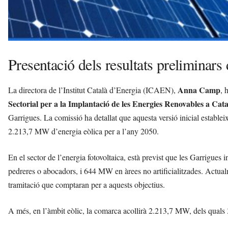
Presentació dels resultats prelimina
Anna Camp
La directora de l’Institut Català d’Energia (ICAEN),
, 
Sectorial per a la Implantació de les Energies Renovables a Cat
Garrigues. La comissió ha detallat que aquesta versió inicial estable
2.213,7 MW d’energia eòlica per a l’any 2050.
En el sector de l’energia fotovoltaica, està previst que les Garrigues 
pedreres o abocadors, i 644 MW en àrees no artificialitzades. Actual
tramitació que comptaran per a aquests objectius.
A més, en l’àmbit eòlic, la comarca acollirà 2.213,7 MW, dels quals 