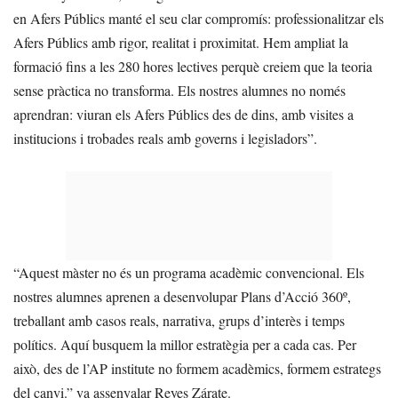
en Afers Públics manté el seu clar compromís: professionalitzar els
Afers Públics amb rigor, realitat i proximitat. Hem ampliat la
formació fins a les 280 hores lectives perquè creiem que la teoria
sense pràctica no transforma. Els nostres alumnes no només
aprendran: viuran els Afers Públics des de dins, amb visites a
institucions i trobades reals amb governs i legisladors”.
“Aquest màster no és un programa acadèmic convencional. Els
nostres alumnes aprenen a desenvolupar Plans d’Acció 360º,
treballant amb casos reals, narrativa, grups d’interès i temps
polítics. Aquí busquem la millor estratègia per a cada cas. Per
això, des de l’AP institute no formem acadèmics, formem estrategs
del canvi.” va assenyalar Reyes Zárate.