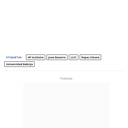
ETIQUETAS
AP Institute
Joan Navarro
LLYC
Reyes Zárate
Universidad Nebrija
- Publicitat -