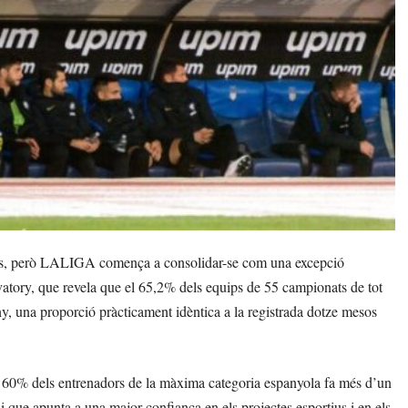
uetes, però LALIGA comença a consolidar-se com una excepció
vatory, que revela que el 65,2% dels equips de 55 campionats de tot
y, una proporció pràcticament idèntica a la registrada dotze mesos
 60% dels entrenadors de la màxima categoria espanyola fa més d’un
 i que apunta a una major confiança en els projectes esportius i en els