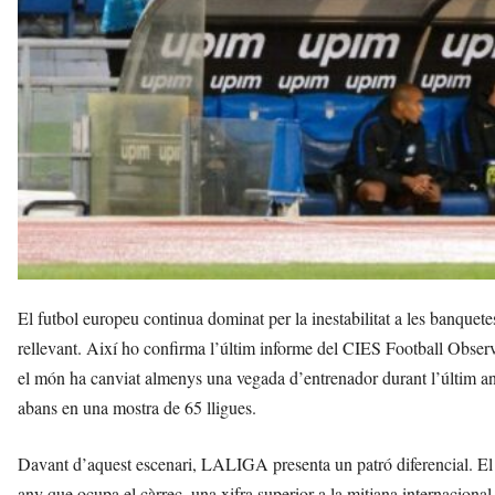
l
l
d
e
f
e
l
s
a
v
u
i
El futbol europeu continua dominat per la inestabilitat a les banq
rellevant. Així ho confirma l’últim informe del CIES Football Obser
el món ha canviat almenys una vegada d’entrenador durant l’últim an
abans en una mostra de 65 lligues.
Davant d’aquest escenari, LALIGA presenta un patró diferencial. El
any que ocupa el càrrec, una xifra superior a la mitjana internacional