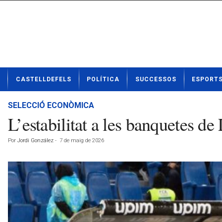
N
CASTELLDEFELS
POLÍTICA
SUCCESSOS
ESPORT
o
t
í
SELECCIÓ ECONÒMICA
c
L’estabilitat a les banquetes de
i
e
Por
Jordi González
-
7 de maig de 2026
s
d
e
C
a
s
t
e