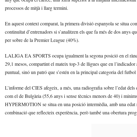
processos de mitjà i llarg termini.
En aquest context comparat, la primera divisió espanyola se situa com
continuïtat d’entrenadors si s’analitzen els que fa més de dos anys 
per sobre de la Premier League (40%).
LALIGA EA SPORTS ocupa igualment la segona posició en el rànqui
29,1 mesos, compartint el mateix top-3 de lligues que en l’indicador 
puntual, sinó un patró que s’estén en la principal categoria del futbol
L’informe del CIES afegeix, a més, una radiografia sobre l’edat dels
com el de Bulgària (55,6 anys i sense tècnics menors de 40) i míni
HYPERMOTION se situa en una posició intermèdia, amb una edat mi
combinació que reflecteix experiència, però també una obertura progr