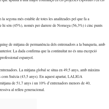
 la segona més estable de totes les analitzades pel que fa a
que hi són (45%), només per darrere de Noruega (56,3%) i cinc punts
ng de mitjana de permanència dels entrenadors a la banqueta, amb
anterior. La dada confirma que la continuïtat no és una excepció
 professional espanyol.
 entrenadors. La mitjana global se situa en 49,5 anys, amb màxims
ms com Suècia (43,5 anys). En aquest apartat, LALIGA
tjana de 51,7 anys i un 10% d’entrenadors menors de 40,
essiva al relleu generacional.