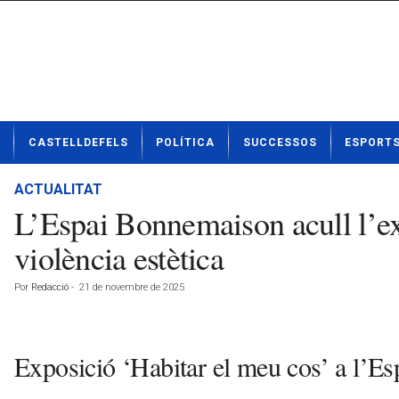
N
CASTELLDEFELS
POLÍTICA
SUCCESSOS
ESPORT
o
t
í
ACTUALITAT
c
L’Espai Bonnemaison acull l’exp
i
e
violència estètica
s
d
Por
Redacció
-
21 de novembre de 2025
e
C
a
s
Exposició ‘Habitar el meu cos’ a l’
t
e