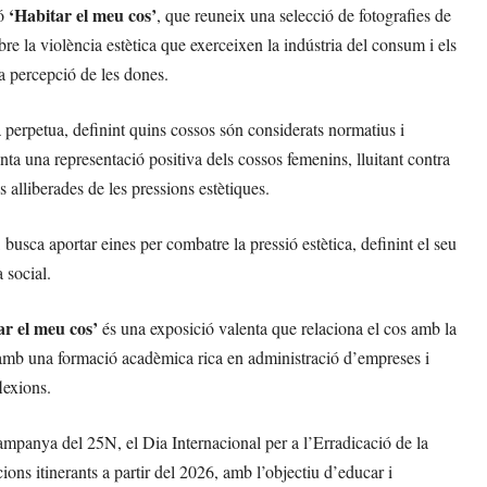
‘Habitar el meu cos’
ió
, que reuneix una selecció de fotografies de
re la violència estètica que exerceixen la indústria del consum i els
la percepció de les dones.
a perpetua, definint quins cossos són considerats normatius i
ta una representació positiva dels cossos femenins, lluitant contra
s alliberades de les pressions estètiques.
usca aportar eines per combatre la pressió estètica, definint el seu
 social.
ar el meu cos’
és una exposició valenta que relaciona el cos amb la
ez, amb una formació acadèmica rica en administració d’empreses i
flexions.
ampanya del 25N, el Dia Internacional per a l’Erradicació de la
ions itinerants a partir del 2026, amb l’objectiu d’educar i