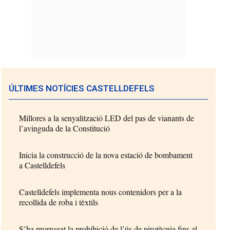
ÚLTIMES NOTÍCIES CASTELLDEFELS
Millores a la senyalització LED del pas de vianants de
l’avinguda de la Constitució
Inicia la construcció de la nova estació de bombament
a Castelldefels
Castelldefels implementa nous contenidors per a la
recollida de roba i tèxtils
S’ha prorrogat la prohibició de l’ús de pirotècnia fins al