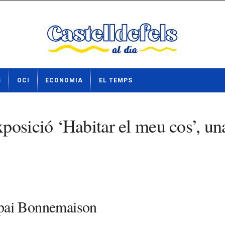
S
OCI
ECONOMIA
EL TEMPS
osició ‘Habitar el meu cos’, una
Espai Bonnemaison