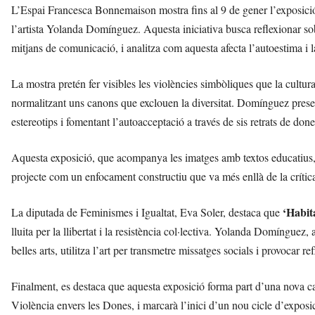
l
L’Espai Francesca Bonnemaison mostra fins al 9 de gener l’exposic
l
l’artista Yolanda Domínguez. Aquesta iniciativa busca reflexionar sob
d
mitjans de comunicació, i analitza com aquesta afecta l’autoestima i 
e
f
e
La mostra pretén fer visibles les violències simbòliques que la cultur
l
normalitzant uns canons que exclouen la diversitat. Domínguez presen
s
estereotips i fomentant l’autoacceptació a través de sis retrats de done
a
v
u
Aquesta exposició, que acompanya les imatges amb textos educatius, b
i
projecte com un enfocament constructiu que va més enllà de la crítica
‘Habit
La diputada de Feminismes i Igualtat, Eva Soler, destaca que
lluita per la llibertat i la resistència col·lectiva. Yolanda Domíngu
belles arts, utilitza l’art per transmetre missatges socials i provocar re
Finalment, es destaca que aquesta exposició forma part d’una nova c
Violència envers les Dones, i marcarà l’inici d’un nou cicle d’exposic