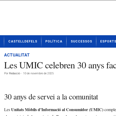
N
CASTELLDEFELS
POLÍTICA
SUCCESSOS
ESPORT
o
t
í
ACTUALITAT
c
Les UMIC celebren 30 anys facil
i
e
Por
Redacció
-
10 de novembre de 2025
s
d
e
C
30 anys de servei a la comunitat
a
s
t
Unitats Mòbils d’Informació al Consumidor (UMIC)
Les
complei
e