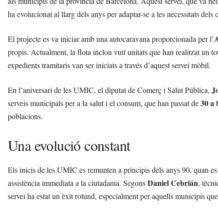
als municipis de la província de Barcelona. Aquest servei, que va néi
l
ha evolucionat al llarg dels anys per adaptar-se a les necessitats dels 
l
d
e
A
El projecte es va iniciar amb una autocaravana proporcionada per l’
f
propis. Actualment, la flota inclou vuit unitats que han realitzat un to
e
expedients tramitaris van ser iniciats a través d’aquest servei mòbil.
l
s
a
J
En l’aniversari de les UMIC, el diputat de Comerç i Salut Pública,
v
30 a 
serveis municipals per a la salut i el consum, que han passat de
u
poblacions.
i
Una evolució constant
Els inicis de les UMIC es remunten a principis dels anys 90, quan es 
Daniel Cebrián
assistència immediata a la ciutadania. Segons
, tècni
servei ha estat un èxit rotund, especialment per aquells municipis que