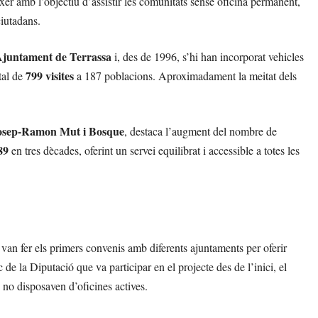
xer amb l’objectiu d’assistir les comunitats sense oficina permanent,
ciutadans.
juntament de Terrassa
i, des de 1996, s’hi han incorporat vehicles
799 visites
tal de
a 187 poblacions. Aproximadament la meitat dels
osep-Ramon Mut i Bosque
, destaca l’augment del nombre de
89
en tres dècades, oferint un servei equilibrat i accessible a totes les
van fer els primers convenis amb diferents ajuntaments per oferir
c de la Diputació que va participar en el projecte des de l’inici, el
 no disposaven d’oficines actives.