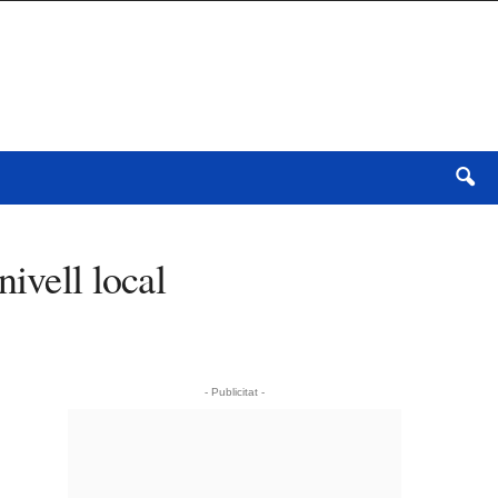
ivell local
- Publicitat -