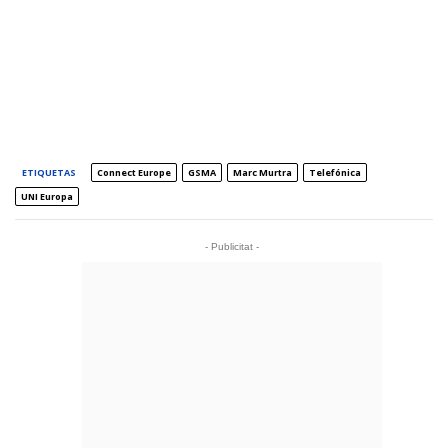
ETIQUETAS
Connect Europe
GSMA
Marc Murtra
Telefónica
UNI Europa
- Publicitat -