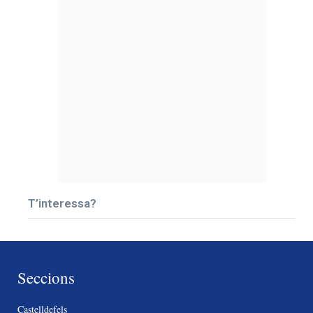
T’interessa?
Seccions
Castelldefels