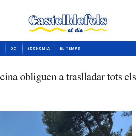
S
OCI
ECONOMIA
EL TEMPS
cina obliguen a traslladar tots el