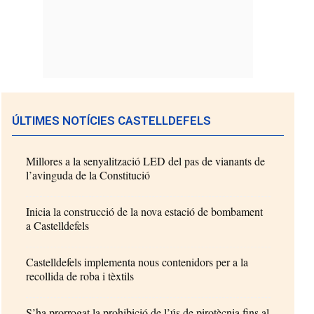
ÚLTIMES NOTÍCIES CASTELLDEFELS
Millores a la senyalització LED del pas de vianants de
l’avinguda de la Constitució
Inicia la construcció de la nova estació de bombament
a Castelldefels
Castelldefels implementa nous contenidors per a la
recollida de roba i tèxtils
S’ha prorrogat la prohibició de l’ús de pirotècnia fins al