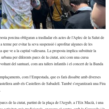
sta porcina obligaran a traslladar els actes de l’Aplec de la Salut de
 a terme per evitar la seva suspensió i aprofitar algunes de les
na que ve a la capital vallesana. La proposta implica substituir la
 urbana per diferents parcs de la ciutat, així com una cursa
voltant del santuari, com ara tallers infantils i el concert de la Banda
s emplaçaments, com l’Empestada, que es farà dissabte amb diverses
castellera amb els Castellers de Sabadell. També s’organitzarà una Fira
.
rcs de la ciutat, partint de la plaça de l’Argub, a l’Eix Macià, i una
 activitats més tradicionals, enguany al centre, amb la Cercavila i la