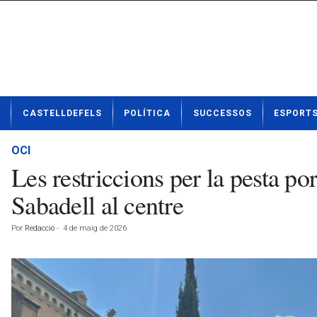
N
CASTELLDEFELS
POLÍTICA
SUCCESSOS
ESPORT
o
t
í
OCI
c
Les restriccions per la pesta por
i
e
Sabadell al centre
s
d
Por
Redacció
-
4 de maig de 2026
e
C
a
s
t
e