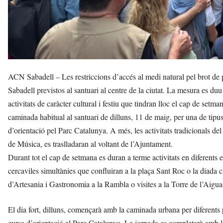
ACN Sabadell – Les restriccions d’accés al medi natural pel brot de pe
Sabadell previstos al santuari al centre de la ciutat. La mesura es duu
activitats de caràcter cultural i festiu que tindran lloc el cap de setma
caminada habitual al santuari de dilluns, 11 de maig, per una de tipus
d’orientació pel Parc Catalunya. A més, les activitats tradicionals del 
de Música, es traslladaran al voltant de l’Ajuntament.
Durant tot el cap de setmana es duran a terme activitats en diferent
cercaviles simultànies que confluiran a la plaça Sant Roc o la diada 
d’Artesania i Gastronomia a la Rambla o visites a la Torre de l’Aigua
El dia fort, dilluns, començarà amb la caminada urbana per diferents pa
cursa d’orientació al Parc Catalunya. La jornada es completarà amb les