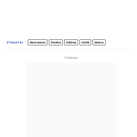
ETIQUETAS
Ahorramas
Fluidra
Inditex
ISDIN
Merco
- Publicitat -