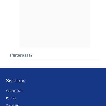
T’interessa?
Seccions
Castelldefels
Política
Successos