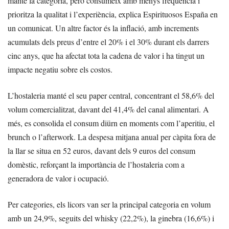
manté la categoria, però consumeix amb menys freqüència i
prioritza la qualitat i l’experiència, explica Espirituosos España en
un comunicat. Un altre factor és la inflació, amb increments
acumulats dels preus d’entre el 20% i el 30% durant els darrers
cinc anys, que ha afectat tota la cadena de valor i ha tingut un
impacte negatiu sobre els costos.
L’hostaleria manté el seu paper central, concentrant el 58,6% del
volum comercialitzat, davant del 41,4% del canal alimentari. A
més, es consolida el consum diürn en moments com l’aperitiu, el
brunch o l’afterwork. La despesa mitjana anual per càpita fora de
la llar se situa en 52 euros, davant dels 9 euros del consum
domèstic, reforçant la importància de l’hostaleria com a
generadora de valor i ocupació.
Per categories, els licors van ser la principal categoria en volum
amb un 24,9%, seguits del whisky (22,2%), la ginebra (16,6%) i