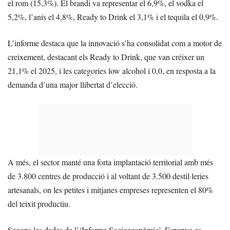
el rom (15,3%). El brandi va representar el 6,9%, el vodka el
5,2%, l’anís el 4,8%, Ready to Drink el 3,1% i el tequila el 0,9%.
L’informe destaca que la innovació s’ha consolidat com a motor de
creixement, destacant els Ready to Drink, que van créixer un
21,1% el 2025, i les categories low alcohol i 0,0, en resposta a la
demanda d’una major llibertat d’elecció.
A més, el sector manté una forta implantació territorial amb més
de 3.800 centres de producció i al voltant de 3.500 destil·leries
artesanals, on les petites i mitjanes empreses representen el 80%
del teixit productiu.
Segons les dades de l’‘Informe Socioeconòmic’, Espanya es