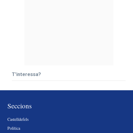
T’interessa?
Seccions
Castelldefels
Política