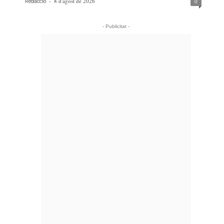
-
8 d'agost de 2026
0
Redacció
- Publicitat -