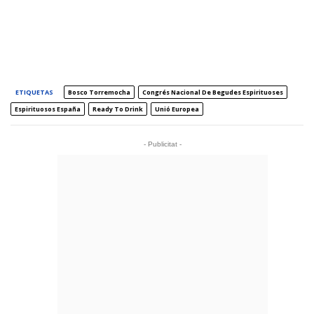
ETIQUETAS
Bosco Torremocha
Congrés Nacional De Begudes Espirituoses
Espirituosos España
Ready To Drink
Unió Europea
- Publicitat -