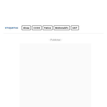
ETIQUETAS
Alsea
CCOO
Fetico
McDonald’s
UGT
- Publicitat -