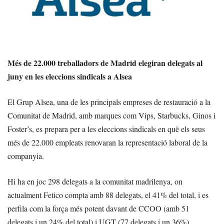
Més de 22.000 treballadors de Madrid elegiran delegats al
juny en les eleccions sindicals a Alsea
El Grup Alsea, una de les principals empreses de restauració a la
Comunitat de Madrid, amb marques com Vips, Starbucks, Ginos i
Foster’s, es prepara per a les eleccions sindicals en què els seus
més de 22.000 empleats renovaran la representació laboral de la
companyia.
Hi ha en joc 298 delegats a la comunitat madrilenya, on
actualment Fetico compta amb 88 delegats, el 41% del total, i es
perfila com la força més potent davant de CCOO (amb 51
delegats i un 24% del total) i UGT (77 delegats i un 36%).