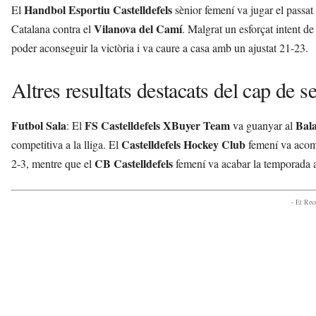
Handbol Esportiu Castelldefels
El
sènior femení va jugar el passat 
Vilanova del Camí
Catalana contra el
. Malgrat un esforçat intent d
poder aconseguir la victòria i va caure a casa amb un ajustat 21-23.
Altres resultats destacats del cap de 
Futbol Sala
FS Castelldefels XBuyer Team
Bal
: El
va guanyar al
Castelldefels Hockey Club
competitiva a la lliga. El
femení va acom
CB Castelldefels
2-3, mentre que el
femení va acabar la temporada a
- Et Re