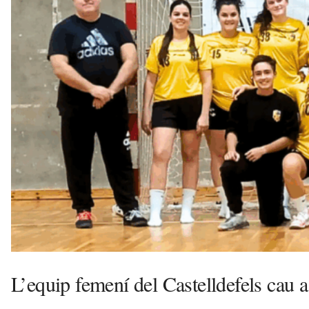
l
l
d
e
f
e
l
s
a
v
u
i
L’equip femení del Castelldefels cau a