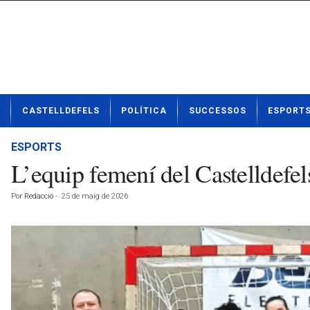
N
CASTELLDEFELS
POLÍTICA
SUCCESSOS
ESPORT
o
t
í
ESPORTS
c
L’equip femení del Castelldefel
i
e
Por
Redacció
-
25 de maig de 2026
s
d
e
C
a
s
t
e