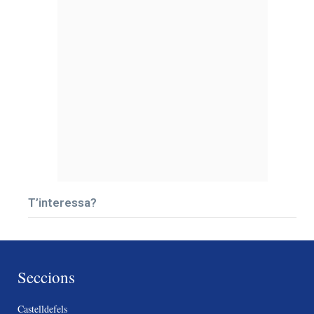
T’interessa?
Seccions
Castelldefels