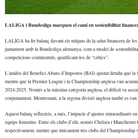
LALIGA i Bundesliga marquen el camí en sostenibilitat financera
LALIGA ha fet balanç davant els mitjans de la salut financera de les p
juntament amb la Bundesliga alemanya, com a model de sostenibilitat 
competicions continentals, qualificant-los de “crítics”.
L’anàlisi del Benefici Abans d’Impostos (BAI) ajustat detalla que la
mentre que la Premier League i la Championship anglesa van acumul
2024-2025. Només a la màxima categoria anglesa, el dèficit va ascend
conjuntament. Mentrestant, a la segona divisió anglesa també es van 
Aquest balanç reflecteix, a més, l’impacte d’ajustos extraordinaris e
equips femenins. Entre els clubs d’elit, només Chelsea i Manchester 
respectivament, mentre que únicament tres clubs del Championship van