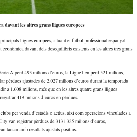
 davant les altres grans lligues europees
rincipals lligues europees, situant el futbol professional espanyol,
econòmica davant dels desequilibris existents en les altres tres grans
 Serie A perd 493 milions d’euros, la Ligue1 en perd 521 milions,
ar pèrdues ajustades de 2.027 milions d’euros durant la temporada
ir a 1.608 milions, més que en les altres quatre grans lligues
registrar 419 milions d’euros en pèrdues.
n clubs per venda d’estadis o actius, així com operacions vinculades a
City van registrar pèrdues de 313 i 335 milions d’euros,
 tancar amb resultats ajustats positius.