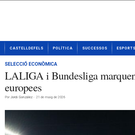
N
CASTELLDEFELS
POLÍTICA
SUCCESSOS
ESPORT
o
t
í
SELECCIÓ ECONÒMICA
c
LALIGA i Bundesliga marquen el 
i
e
europees
s
d
Por
Jordi González
-
21 de maig de 2026
e
C
a
s
t
e