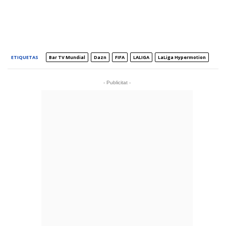
ETIQUETAS
Bar TV Mundial
Dazn
FIFA
LALIGA
LaLiga Hypermotion
- Publicitat -