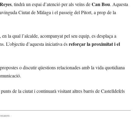
Reyes
Can Bou
, tindrà un espai d’atenció per als veïns de
. Aquesta
’avinguda Ciutat de Màlaga i el passeig del Pitort, a prop de la
, en la qual l’alcalde, acompanyat pel seu equip, es desplaça a
reforçar la proximitat i el
ïns. L’objectiu d’aquesta iniciativa és
r propostes o discutir qüestions relacionades amb la vida quotidiana
comunicació.
unts de la ciutat i continuarà visitant altres barris de Castelldefels
comanem -