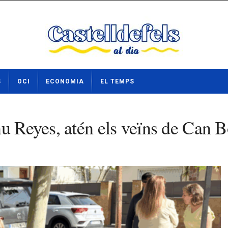
S
OCI
ECONOMIA
EL TEMPS
nu Reyes, atén els veïns de Can 