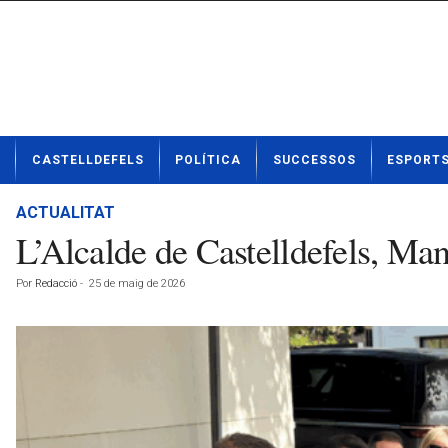
N
CASTELLDEFELS
POLÍTICA
SUCCESSOS
ESPORT
o
t
í
ACTUALITAT
c
L’Alcalde de Castelldefels, Ma
i
e
Por
Redacció
-
25 de maig de 2026
s
d
e
C
a
s
t
e