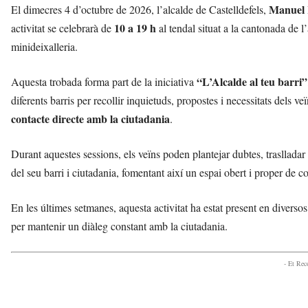
Manuel 
El dimecres 4 d’octubre de 2026, l’alcalde de Castelldefels,
10 a 19 h
activitat se celebrarà de
al tendal situat a la cantonada de l
minideixalleria.
“L’Alcalde al teu barri”
Aquesta trobada forma part de la iniciativa
diferents barris per recollir inquietuds, propostes i necessitats dels ve
contacte directe amb la ciutadania
.
Durant aquestes sessions, els veïns poden plantejar dubtes, trasllada
del seu barri i ciutadania, fomentant així un espai obert i proper de 
En les últimes setmanes, aquesta activitat ha estat present en diversos p
per mantenir un diàleg constant amb la ciutadania.
- Et Re