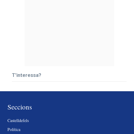
T’interessa?
Seccions
Castelldefels
Política