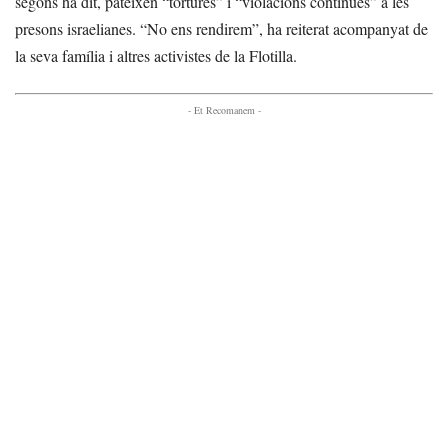
segons ha dit, pateixen “tortures” i “violacions contínues” a les
presons israelianes. “No ens rendirem”, ha reiterat acompanyat de
la seva família i altres activistes de la Flotilla.
- Et Recomanem -