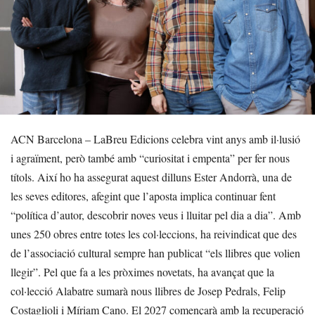
ACN Barcelona – LaBreu Edicions celebra vint anys amb il·lusió
i agraïment, però també amb “curiositat i empenta” per fer nous
títols. Així ho ha assegurat aquest dilluns Ester Andorrà, una de
les seves editores, afegint que l’aposta implica continuar fent
“política d’autor, descobrir noves veus i lluitar pel dia a dia”. Amb
unes 250 obres entre totes les col·leccions, ha reivindicat que des
de l’associació cultural sempre han publicat “els llibres que volien
llegir”. Pel que fa a les pròximes novetats, ha avançat que la
col·lecció Alabatre sumarà nous llibres de Josep Pedrals, Felip
Costaglioli i Míriam Cano. El 2027 començarà amb la recuperació