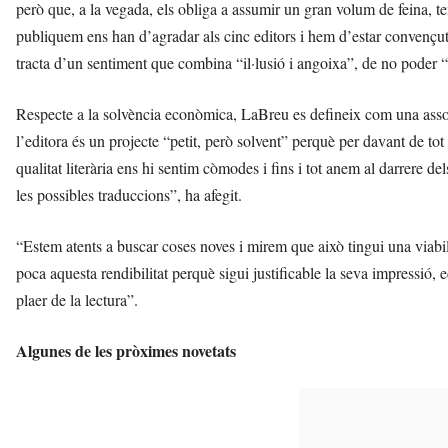
però que, a la vegada, els obliga a assumir un gran volum de feina, t
publiquem ens han d’agradar als cinc editors i hem d’estar convençuts, 
tracta d’un sentiment que combina “il·lusió i angoixa”, de no poder “d
Respecte a la solvència econòmica, LaBreu es defineix com una asso
l’editora és un projecte “petit, però solvent” perquè per davant de to
qualitat literària ens hi sentim còmodes i fins i tot anem al darrere del
les possibles traduccions”, ha afegit.
“Estem atents a buscar coses noves i mirem que això tingui una viabil
poca aquesta rendibilitat perquè sigui justificable la seva impressió,
plaer de la lectura”.
Algunes de les pròximes novetats