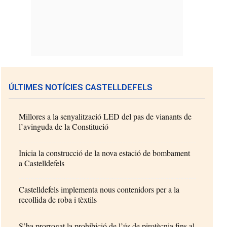
ÚLTIMES NOTÍCIES CASTELLDEFELS
Millores a la senyalització LED del pas de vianants de
l’avinguda de la Constitució
Inicia la construcció de la nova estació de bombament
a Castelldefels
Castelldefels implementa nous contenidors per a la
recollida de roba i tèxtils
S’ha prorrogat la prohibició de l’ús de pirotècnia fins al