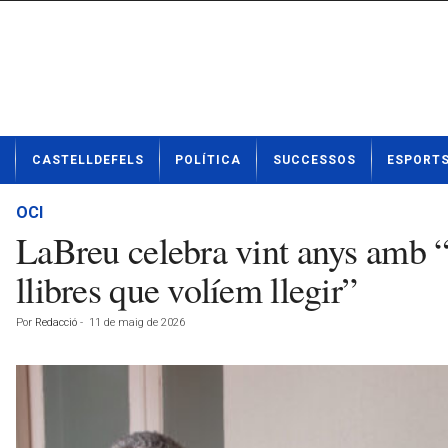
N
CASTELLDEFELS
POLÍTICA
SUCCESSOS
ESPORT
o
t
í
OCI
c
LaBreu celebra vint anys amb “e
i
e
llibres que volíem llegir”
s
d
Por
Redacció
-
11 de maig de 2026
e
C
a
s
t
e