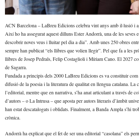
ACN Barcelona – LaBreu Edicions celebra vint anys amb il·lusió i agr
Així ho ha assegurat aquest dilluns Ester Andorrà, una de les seves ed
descobrir noves veus i lluitar pel dia a dia”. Amb unes 250 obres entre
sempre han publicat “els llibres que volien llegir”. Pel que fa a les 
llibres de Josep Pedrals, Felip Costaglioli i Míriam Cano. El 2027 c
de Sagarra.
Fundada a principis dels 2000 LaBreu Edicions es va constituir com u
difusió de la poesia i la literatura de qualitat en llengua catalana. La
l’editorial, mentre que en narrativa, s’ha anat articulant a través de
d’autors – o La Intrusa – que aposta per autors literaris d’àmbit unive
han estat descatalogats i oblidats. Finalment, a Banda Ampla s’hi trob
crònica.
Andorrà ha explicat que el fet de ser una editorial “casolana” els per