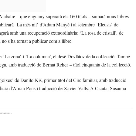
 Alabatre – que enguany superarà els 160 títols – sumarà nous llibres
ublicarà ‘La més nit’ d’Adam Manyé i al setembre ‘Eleusis’ de
rà amb una recuperació extraordinària: ‘La rosa de cristall’, de
o s’ha tornat a publicar com a llibre.
 ‘La zona’ i ‘La columna’, el desè Dovlàtov de la col·lecció. També
ega, amb traducció de Bernat Reher – títol cinquanta de la col·lecció.
oixes’ de Danilo Kiš, primer títol del Circ familiar, amb traducció
ció d’Arnau Pons i traducció de Xavier Valls. A Cicuta, Susanna
comanem -