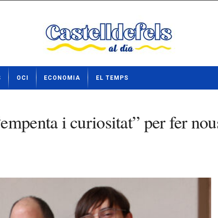
S
OCI
ECONOMIA
EL TEMPS
mpenta i curiositat” per fer nous