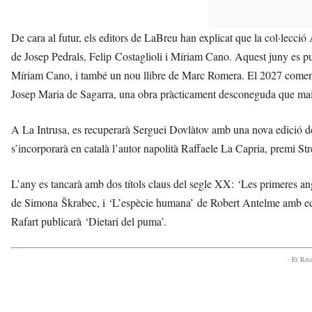
De cara al futur, els editors de LaBreu han explicat que la col·lecció
de Josep Pedrals, Felip Costaglioli i Míriam Cano. Aquest juny es p
Míriam Cano, i també un nou llibre de Marc Romera. El 2027 comença
Josep Maria de Sagarra, una obra pràcticament desconeguda que mai n
A La Intrusa, es recuperarà Serguei Dovlàtov amb una nova edició de
s’incorporarà en català l’autor napolità Raffaele La Capria, premi Str
L’any es tancarà amb dos títols claus del segle XX: ‘Les primeres ang
de Simona Škrabec, i ‘L’espècie humana’ de Robert Antelme amb edi
Rafart publicarà ‘Dietari del puma’.
- Et Re