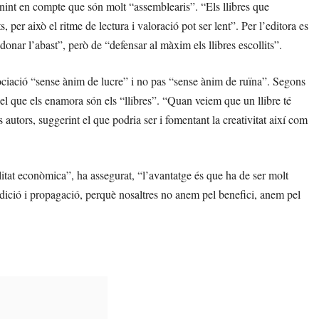
enint en compte que són molt “assemblearis”. “Els llibres que
per això el ritme de lectura i valoració pot ser lent”. Per l’editora es
onar l’abast”, però de “defensar al màxim els llibres escollits”.
ciació “sense ànim de lucre” i no pas “sense ànim de ruïna”. Segons
t el que els enamora són els “llibres”. “Quan veiem que un llibre té
s autors, suggerint el que podria ser i fomentant la creativitat així com
itat econòmica”, ha assegurat, “l’avantatge és que ha de ser molt
 edició i propagació, perquè nosaltres no anem pel benefici, anem pel