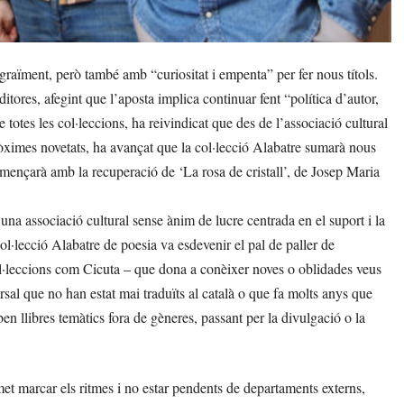
aïment, però també amb “curiositat i empenta” per fer nous títols.
itores, afegint que l’aposta implica continuar fent “política d’autor,
 totes les col·leccions, ha reivindicat que des de l’associació cultural
pròximes novetats, ha avançat que la col·lecció Alabatre sumarà nous
omençarà amb la recuperació de ‘La rosa de cristall’, de Josep Maria
na associació cultural sense ànim de lucre centrada en el suport i la
 col·lecció Alabatre de poesia va esdevenir el pal de paller de
 col·leccions com Cicuta – que dona a conèixer noves o oblidades veus
rsal que no han estat mai traduïts al català o que fa molts anys que
en llibres temàtics fora de gèneres, passant per la divulgació o la
met marcar els ritmes i no estar pendents de departaments externs,