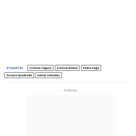
ETIQUETAS
Cristian Segura
Crónica Global
Pedro Vega
Susana Quadrado
Xavier Salvador
- Publicitat -