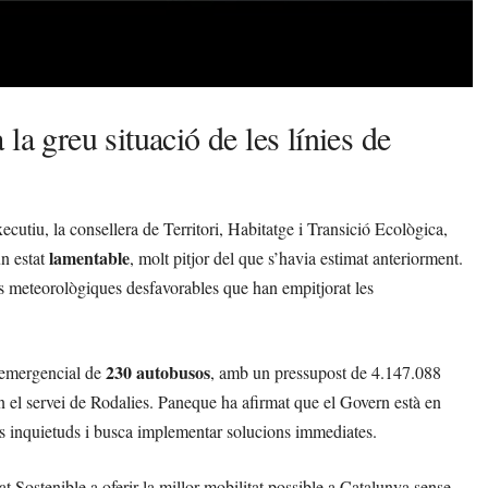
la greu situació de les línies de
utiu, la consellera de Territori, Habitatge i Transició Ecològica,
lamentable
un estat
, molt pitjor del que s’havia estimat anteriorment.
s meteorològiques desfavorables que han empitjorat les
230 autobusos
ó emergencial de
, amb un pressupost de 4.147.088
 en el servei de Rodalies. Paneque ha afirmat que el Govern està en
es inquietuds i busca implementar solucions immediates.
at Sostenible a oferir la millor mobilitat possible a Catalunya sense