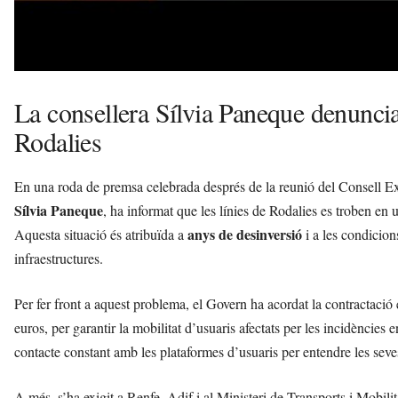
La consellera Sílvia Paneque denuncia 
Rodalies
En una roda de premsa celebrada després de la reunió del Consell Exec
Sílvia Paneque
, ha informat que les línies de Rodalies es troben en 
anys de desinversió
Aquesta situació és atribuïda a
i a les condicion
infraestructures.
Per fer front a aquest problema, el Govern ha acordat la contractaci
euros, per garantir la mobilitat d’usuaris afectats per les incidències
contacte constant amb les plataformes d’usuaris per entendre les sev
A més, s’ha exigit a Renfe, Adif i al Ministeri de Transports i Mobilit