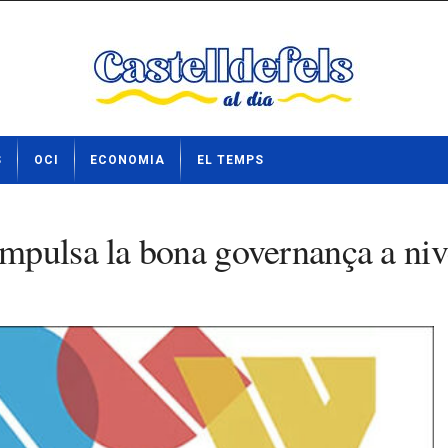
S
OCI
ECONOMIA
EL TEMPS
mpulsa la bona governança a niv