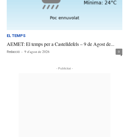
EL TEMPS
AEMET: El temps per a Castelldefels – 9 de Agost de...
-
9 d'agost de 2026
0
Redacció
- Publicitat -