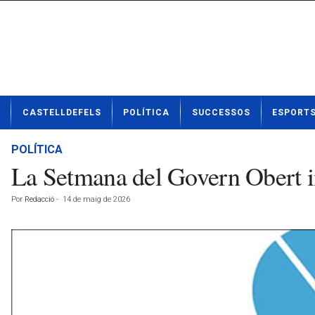
N
CASTELLDEFELS
POLÍTICA
SUCCESSOS
ESPORT
o
t
í
POLÍTICA
c
La Setmana del Govern Obert i
i
e
Por
Redacció
-
14 de maig de 2026
s
d
e
C
a
s
t
e