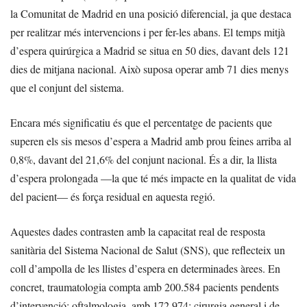
la Comunitat de Madrid en una posició diferencial, ja que destaca
per realitzar més intervencions i per fer-les abans. El temps mitjà
d’espera quirúrgica a Madrid se situa en 50 dies, davant dels 121
dies de mitjana nacional. Això suposa operar amb 71 dies menys
que el conjunt del sistema.
Encara més significatiu és que el percentatge de pacients que
superen els sis mesos d’espera a Madrid amb prou feines arriba al
0,8%, davant del 21,6% del conjunt nacional. És a dir, la llista
d’espera prolongada —la que té més impacte en la qualitat de vida
del pacient— és força residual en aquesta regió.
Aquestes dades contrasten amb la capacitat real de resposta
sanitària del Sistema Nacional de Salut (SNS), que reflecteix un
coll d’ampolla de les llistes d’espera en determinades àrees. En
concret, traumatologia compta amb 200.584 pacients pendents
d’intervenció; oftalmologia, amb 172.974; cirurgia general i de