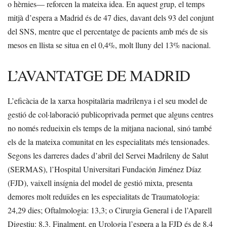
o hèrnies— reforcen la mateixa idea. En aquest grup, el temps
mitjà d’espera a Madrid és de 47 dies, davant dels 93 del conjunt
del SNS, mentre que el percentatge de pacients amb més de sis
mesos en llista se situa en el 0,4%, molt lluny del 13% nacional.
L’AVANTATGE DE MADRID
L’eficàcia de la xarxa hospitalària madrilenya i el seu model de
gestió de col·laboració publicoprivada permet que alguns centres
no només redueixin els temps de la mitjana nacional, sinó també
els de la mateixa comunitat en les especialitats més tensionades.
Segons les darreres dades d’abril del Servei Madrileny de Salut
(SERMAS), l’Hospital Universitari Fundación Jiménez Díaz
(FJD), vaixell insígnia del model de gestió mixta, presenta
demores molt reduïdes en les especialitats de Traumatologia:
24,29 dies; Oftalmologia: 13,3; o Cirurgia General i de l’Aparell
Digestiu: 8,3. Finalment, en Urologia l’espera a la FJD és de 8,4