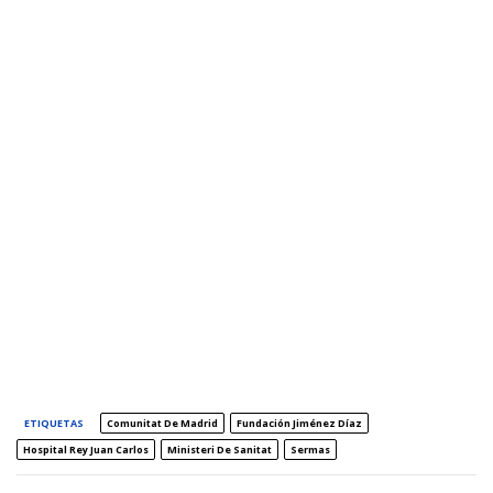
ETIQUETAS
Comunitat De Madrid
Fundación Jiménez Díaz
Hospital Rey Juan Carlos
Ministeri De Sanitat
Sermas