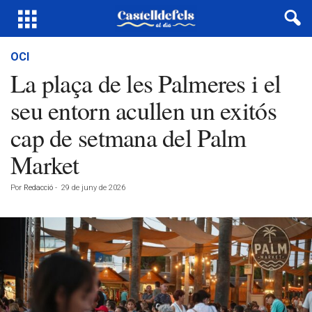
OCI
La plaça de les Palmeres i el
seu entorn acullen un exitós
cap de setmana del Palm
Market
Por
Redacció
-
29 de juny de 2026