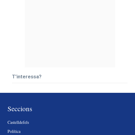
T’interessa?
Seccions
Castelldefels
Política