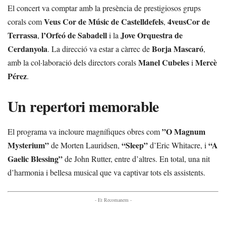
El concert va comptar amb la presència de prestigiosos grups
Veus Cor de Músic de Castelldefels
4veusCor de
corals com
,
Terrassa
l’Orfeó de Sabadell
Jove Orquestra de
,
i la
Cerdanyola
Borja Mascaró
. La direcció va estar a càrrec de
,
Manel Cubeles
Mercè
amb la col·laboració dels directors corals
i
Pérez
.
Un repertori memorable
”O Magnum
El programa va incloure magnífiques obres com
Mysterium”
“Sleep”
“A
de Morten Lauridsen,
d’Eric Whitacre, i
Gaelic Blessing”
de John Rutter, entre d’altres. En total, una nit
d’harmonia i bellesa musical que va captivar tots els assistents.
- Et Recomanem -