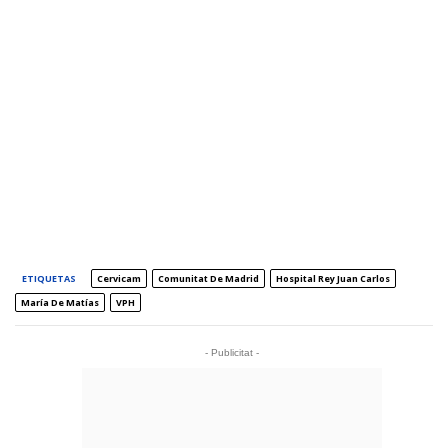
ETIQUETAS
Cervicam
Comunitat De Madrid
Hospital Rey Juan Carlos
María De Matías
VPH
- Publicitat -