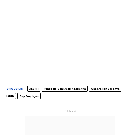
ETIQUETAS
AEDRH
Fundació Generation Espanya
Generation Espanya
ISDIN
Top Employer
- Publicitat -