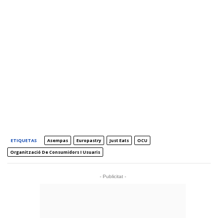
ETIQUETAS
Asempas
Europastry
Just Eats
OCU
Organització De Consumidors I Usuaris
- Publicitat -