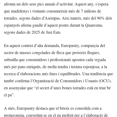
afronta un dels seus pics anuals d’activitat. Aquest any, s’espera
que madrilenys i visitants consumeixin més de 7 milions de
torrades, segons dades d’Asempas. Així mateix, més del 90% dels
espanyols afirma gaudir d’aquest postre durant la Quaresma,
segons dades de 2025 de Just Eats.
En aquest context d’alta demanda, Europastry, companyia del
sector de masses congelades de fleca que proveeix fleques,
subratlla que consumidors i professionals aposten cada vegada
més per pans enriquits, de molla tendra i textura esponjosa, a la
recerca d’elaboracions més fines i equilibrades. Una tendència que
també confirma l’Organització de Consumidors i Usuaris (OCU),
en assenyalar que “el secret d’unes bones torrades està en triar bé
el pa”.
A més, Europastry destaca que el brioix es consolida com a
protagonista, convertint-se en el pa preferit per a l’elaboració de