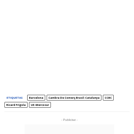
ETIQUETAS
Barcelona
Cambra De Comerç Brasil-Catalunya
CCBC
Ricard Frigola
UE-Mercosur
- Publicitat -