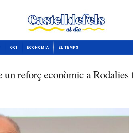
S
OCI
ECONOMIA
EL TEMPS
un reforç econòmic a Rodalies fa