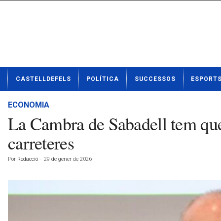
N
CASTELLDEFELS
POLÍTICA
SUCCESSOS
ESPORT
o
t
í
ECONOMIA
c
La Cambra de Sabadell tem que 
i
e
carreteres
s
d
Por
Redacció
-
29 de gener de 2026
e
C
a
s
t
e