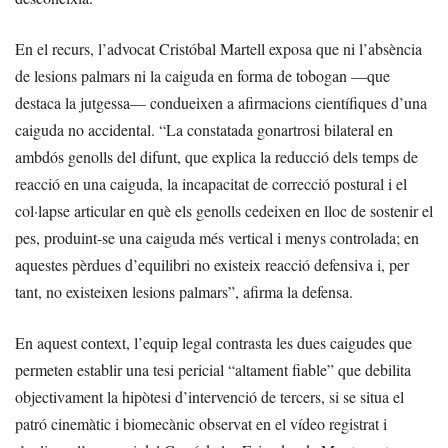
En el recurs, l’advocat Cristóbal Martell exposa que ni l’absència
de lesions palmars ni la caiguda en forma de tobogan —que
destaca la jutgessa— condueixen a afirmacions científiques d’una
caiguda no accidental. “La constatada gonartrosi bilateral en
ambdós genolls del difunt, que explica la reducció dels temps de
reacció en una caiguda, la incapacitat de correcció postural i el
col·lapse articular en què els genolls cedeixen en lloc de sostenir el
pes, produint-se una caiguda més vertical i menys controlada; en
aquestes pèrdues d’equilibri no existeix reacció defensiva i, per
tant, no existeixen lesions palmars”, afirma la defensa.
En aquest context, l’equip legal contrasta les dues caigudes que
permeten establir una tesi pericial “altament fiable” que debilita
objectivament la hipòtesi d’intervenció de tercers, si se situa el
patró cinemàtic i biomecànic observat en el vídeo registrat i