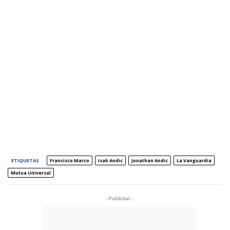
ETIQUETAS
Francisco Marco
Isak Andic
Jonathan Andic
La Vanguardia
Mutua Universal
- Publicitat -