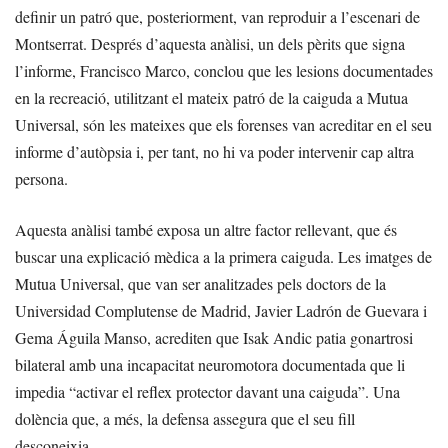
definir un patró que, posteriorment, van reproduir a l’escenari de
Montserrat. Després d’aquesta anàlisi, un dels pèrits que signa
l’informe, Francisco Marco, conclou que les lesions documentades
en la recreació, utilitzant el mateix patró de la caiguda a Mutua
Universal, són les mateixes que els forenses van acreditar en el seu
informe d’autòpsia i, per tant, no hi va poder intervenir cap altra
persona.
Aquesta anàlisi també exposa un altre factor rellevant, que és
buscar una explicació mèdica a la primera caiguda. Les imatges de
Mutua Universal, que van ser analitzades pels doctors de la
Universidad Complutense de Madrid, Javier Ladrón de Guevara i
Gema Águila Manso, acrediten que Isak Andic patia gonartrosi
bilateral amb una incapacitat neuromotora documentada que li
impedia “activar el reflex protector davant una caiguda”. Una
dolència que, a més, la defensa assegura que el seu fill
desconeixia.