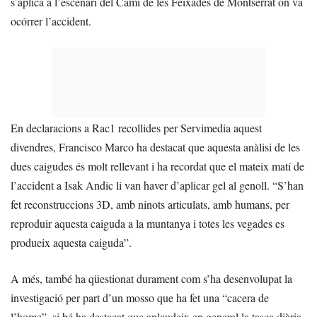
s’aplica a l’escenari del Camí de les Feixades de Montserrat on va
ocórrer l’accident.
En declaracions a Rac1 recollides per Servimedia aquest
divendres, Francisco Marco ha destacat que aquesta anàlisi de les
dues caigudes és molt rellevant i ha recordat que el mateix matí de
l’accident a Isak Andic li van haver d’aplicar gel al genoll. “S’han
fet reconstruccions 3D, amb ninots articulats, amb humans, per
reproduir aquesta caiguda a la muntanya i totes les vegades es
produeix aquesta caiguda”.
A més, també ha qüestionat durament com s’ha desenvolupat la
investigació per part d’un mosso que ha fet una “cacera de
l’home”, si bé ha destacat que aplaudeix en general la tasca diària