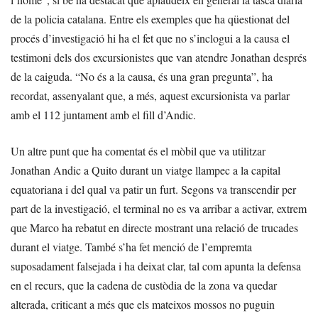
de la policia catalana. Entre els exemples que ha qüestionat del
procés d’investigació hi ha el fet que no s’inclogui a la causa el
testimoni dels dos excursionistes que van atendre Jonathan després
de la caiguda. “No és a la causa, és una gran pregunta”, ha
recordat, assenyalant que, a més, aquest excursionista va parlar
amb el 112 juntament amb el fill d’Andic.
Un altre punt que ha comentat és el mòbil que va utilitzar
Jonathan Andic a Quito durant un viatge llampec a la capital
equatoriana i del qual va patir un furt. Segons va transcendir per
part de la investigació, el terminal no es va arribar a activar, extrem
que Marco ha rebatut en directe mostrant una relació de trucades
durant el viatge. També s’ha fet menció de l’empremta
suposadament falsejada i ha deixat clar, tal com apunta la defensa
en el recurs, que la cadena de custòdia de la zona va quedar
alterada, criticant a més que els mateixos mossos no puguin