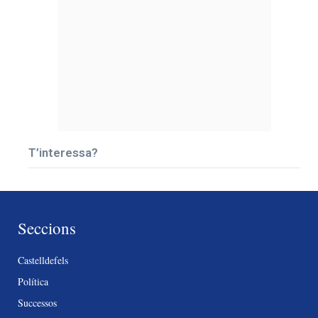
T’interessa?
Seccions
Castelldefels
Política
Successos