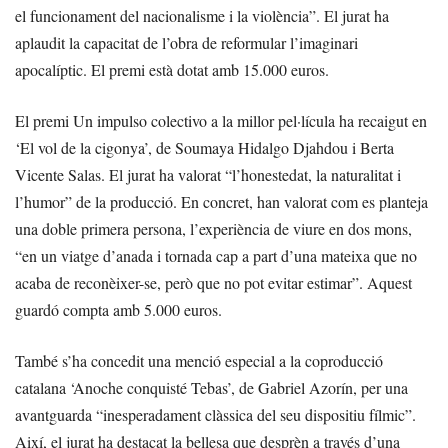
el funcionament del nacionalisme i la violència”. El jurat ha
aplaudit la capacitat de l’obra de reformular l’imaginari
apocalíptic. El premi està dotat amb 15.000 euros.
El premi Un impulso colectivo a la millor pel·lícula ha recaigut en
‘El vol de la cigonya’, de Soumaya Hidalgo Djahdou i Berta
Vicente Salas. El jurat ha valorat “l’honestedat, la naturalitat i
l’humor” de la producció. En concret, han valorat com es planteja
una doble primera persona, l’experiència de viure en dos mons,
“en un viatge d’anada i tornada cap a part d’una mateixa que no
acaba de reconèixer-se, però que no pot evitar estimar”. Aquest
guardó compta amb 5.000 euros.
També s’ha concedit una menció especial a la coproducció
catalana ‘Anoche conquisté Tebas’, de Gabriel Azorín, per una
avantguarda “inesperadament clàssica del seu dispositiu fílmic”.
Així, el jurat ha destacat la bellesa que desprèn a través d’una