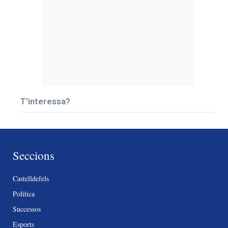
T’interessa?
Seccions
Castelldefels
Política
Successos
Esports