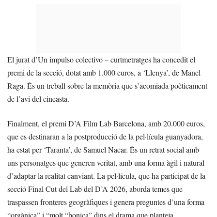
El jurat d’Un impulso colectivo – curtmetratges ha concedit el
premi de la secció, dotat amb 1.000 euros, a ‘Llenya’, de Manel
Raga. És un treball sobre la memòria que s’acomiada poèticament
de l’avi del cineasta.
Finalment, el premi D’A Film Lab Barcelona, amb 20.000 euros,
que es destinaran a la postproducció de la pel·lícula guanyadora,
ha estat per ‘Taranta’, de Samuel Nacar. És un retrat social amb
uns personatges que generen veritat, amb una forma àgil i natural
d’adaptar la realitat canviant. La pel·lícula, que ha participat de la
secció Final Cut del Lab del D’A 2026, aborda temes que
traspassen fronteres geogràfiques i genera preguntes d’una forma
“orgànica” i “molt “bonica” dins el drama que planteja.