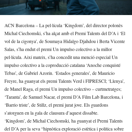
ACN Barcelona – La pel·lícula ‘Kingdom’, del director polonès
Michal Ciechomski, s’ha alçat amb el Premi Talents del D’A i ‘El
vol de la cigonya’, de Soumaya Hidalgo Djahdou i Berta Vicente
Salas, s’ha endut el premi Un impulso colectivo a la millor
pel·lícula. Així mateix, s’ha concedit una menció especial Un
impulso colectivo a la coproducció catalana ‘Anoche conquisté
Tebas’, de Gabriel Azorín. ‘Estados generales’, de Mauricio
Freyre, ha guanyat els premi Talents Verd i FIPRESCI; ‘Llenya’,
de Manel Raga, el premi Un impulso colectivo – curtmetratges;
‘Taranta’, de Samuel Nacar, el premi D’A Film Lab Barcelona, i
‘Barrio triste’, de Stillz, el premi jurat jove. Els guardons
s’atorguen en la gala de clausura d’aquest dissabte.
‘Kingdom’, de Michal Ciechomski, ha guanyat el Premi Talents
del D’A per la seva “hipnòtica exploració estètica i política sobre