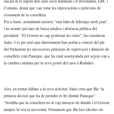
encara té el suport dels seus socis habituals i d’investidura, ERC i
Comuns, donat que van votar les reprovacions o peticions de
cessament de la consellera.
Per a Junts, actualment existeix “una falta de lideratge molt gran”,
i no només pel mes de baixa mèdica i absència pública del
president. “El Govern no sap gestionar les crisis”, ha considerat
Sales. I és per això que darrerament han portat a votació del ple
del Parlament les successives peticions de reprovació i dimissió de
consellers com Paneque, que ha estat assenyalada per segon cop a
la cambra catalana per la seva gestió del caos a Rodalies.
Així, en tornar dilluns a la seva activitat, Sales creu que Illa “la
primera decisió que ha de prendre és fer dimitir Paneque”.
“Sembla que la consellera no té cap intenció de dimitir i el Govern
tampoc hi veu la necessitat. Demanem que Illa faci efectius els