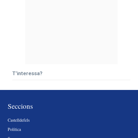
T’interessa?
Seccions
Castelldefels
Política