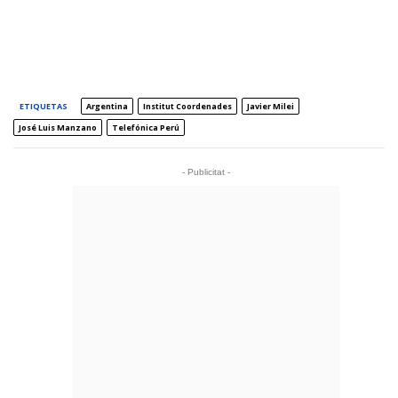
ETIQUETAS
Argentina
Institut Coordenades
Javier Milei
José Luis Manzano
Telefónica Perú
- Publicitat -