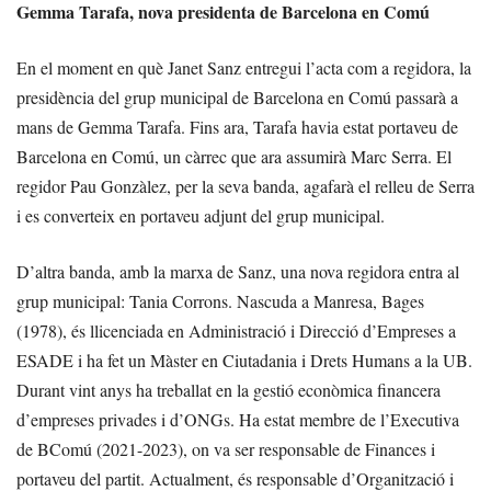
Gemma Tarafa, nova presidenta de Barcelona en Comú
En el moment en què Janet Sanz entregui l’acta com a regidora, la
presidència del grup municipal de Barcelona en Comú passarà a
mans de Gemma Tarafa. Fins ara, Tarafa havia estat portaveu de
Barcelona en Comú, un càrrec que ara assumirà Marc Serra. El
regidor Pau Gonzàlez, per la seva banda, agafarà el relleu de Serra
i es converteix en portaveu adjunt del grup municipal.
D’altra banda, amb la marxa de Sanz, una nova regidora entra al
grup municipal: Tania Corrons. Nascuda a Manresa, Bages
(1978), és llicenciada en Administració i Direcció d’Empreses a
ESADE i ha fet un Màster en Ciutadania i Drets Humans a la UB.
Durant vint anys ha treballat en la gestió econòmica financera
d’empreses privades i d’ONGs. Ha estat membre de l’Executiva
de BComú (2021-2023), on va ser responsable de Finances i
portaveu del partit. Actualment, és responsable d’Organització i