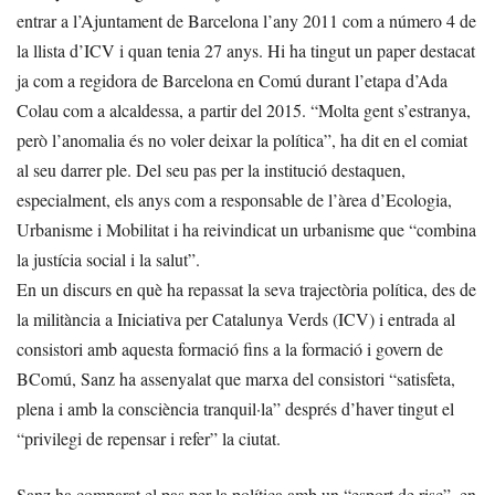
entrar a l’Ajuntament de Barcelona l’any 2011 com a número 4 de
la llista d’ICV i quan tenia 27 anys. Hi ha tingut un paper destacat
ja com a regidora de Barcelona en Comú durant l’etapa d’Ada
Colau com a alcaldessa, a partir del 2015. “Molta gent s’estranya,
però l’anomalia és no voler deixar la política”, ha dit en el comiat
al seu darrer ple. Del seu pas per la institució destaquen,
especialment, els anys com a responsable de l’àrea d’Ecologia,
Urbanisme i Mobilitat i ha reivindicat un urbanisme que “combina
la justícia social i la salut”.
En un discurs en què ha repassat la seva trajectòria política, des de
la militància a Iniciativa per Catalunya Verds (ICV) i entrada al
consistori amb aquesta formació fins a la formació i govern de
BComú, Sanz ha assenyalat que marxa del consistori “satisfeta,
plena i amb la consciència tranquil·la” després d’haver tingut el
“privilegi de repensar i refer” la ciutat.
Sanz ha comparat el pas per la política amb un “esport de risc”, en