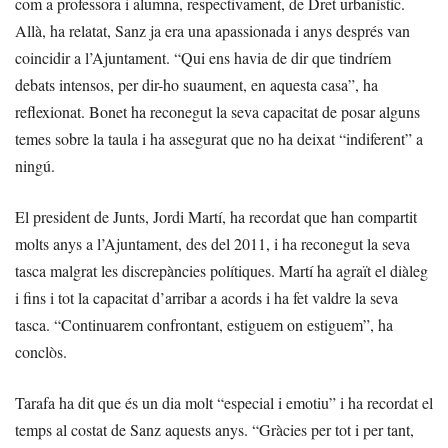
com a professora i alumna, respectivament, de Dret urbanístic.
Allà, ha relatat, Sanz ja era una apassionada i anys després van
coincidir a l’Ajuntament. “Qui ens havia de dir que tindríem
debats intensos, per dir-ho suaument, en aquesta casa”, ha
reflexionat. Bonet ha reconegut la seva capacitat de posar alguns
temes sobre la taula i ha assegurat que no ha deixat “indiferent” a
ningú.
El president de Junts, Jordi Martí, ha recordat que han compartit
molts anys a l’Ajuntament, des del 2011, i ha reconegut la seva
tasca malgrat les discrepàncies polítiques. Martí ha agraït el diàleg
i fins i tot la capacitat d’arribar a acords i ha fet valdre la seva
tasca. “Continuarem confrontant, estiguem on estiguem”, ha
conclòs.
Tarafa ha dit que és un dia molt “especial i emotiu” i ha recordat el
temps al costat de Sanz aquests anys. “Gràcies per tot i per tant,