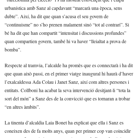
urbanística amb Sanz al capdavant “marcarà una època, sens
dubte”. Així, ha dit que quan s’acusa el seu govern de
“continuisme” no s’ho prenen malament sinó “tot al contrari”. Si
bé ha dit que han compartit “intensitat i discussions profundes”
quan compartien govern, també hi va haver “lleialtat a prova de
bomba”.
Respecte al tramvia, l’alcalde ha promès que es connectarà i ha dit
que quan això passi, en el primer viatge inaugural hi haurà d’haver
l’exalcaldessa Ada Colau i Janet Sanz, així com altres persones i
entitats. Collboni ha acabat la seva intervenció desitjant-li “tota la
sort del món” a Sanz des de la convicció que es tornaran a trobar
“en altres àmbits”.
La tinenta d’alcaldia Laia Bonet ha explicat que ella i Sanz es
coneixen des de fa molts anys, quan per primer cop van coincidir