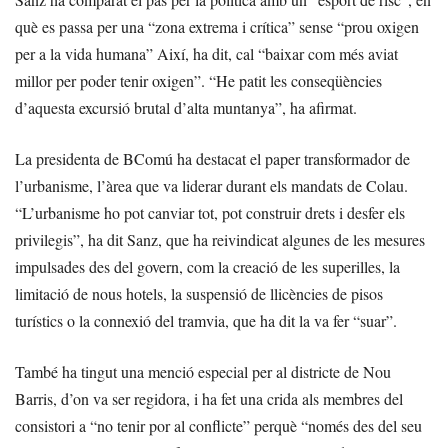
què es passa per una “zona extrema i crítica” sense “prou oxigen
per a la vida humana” Així, ha dit, cal “baixar com més aviat
millor per poder tenir oxigen”. “He patit les conseqüències
d’aquesta excursió brutal d’alta muntanya”, ha afirmat.
La presidenta de BComú ha destacat el paper transformador de
l’urbanisme, l’àrea que va liderar durant els mandats de Colau.
“L’urbanisme ho pot canviar tot, pot construir drets i desfer els
privilegis”, ha dit Sanz, que ha reivindicat algunes de les mesures
impulsades des del govern, com la creació de les superilles, la
limitació de nous hotels, la suspensió de llicències de pisos
turístics o la connexió del tramvia, que ha dit la va fer “suar”.
També ha tingut una menció especial per al districte de Nou
Barris, d’on va ser regidora, i ha fet una crida als membres del
consistori a “no tenir por al conflicte” perquè “només des del seu