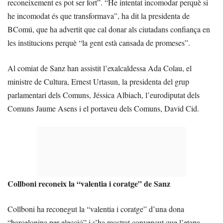
reconeixement es pot ser fort”. “He intentat incomodar perquè si
he incomodat és que transformava”, ha dit la presidenta de
BComú, que ha advertit que cal donar als ciutadans confiança en
les institucions perquè “la gent està cansada de promeses”.
Al comiat de Sanz han assistit l’exalcaldessa Ada Colau, el
ministre de Cultura, Ernest Urtasun, la presidenta del grup
parlamentari dels Comuns, Jéssica Albiach, l’eurodiputat dels
Comuns Jaume Asens i el portaveu dels Comuns, David Cid.
Collboni reconeix la “valentia i coratge” de Sanz
Collboni ha reconegut la “valentia i coratge” d’una dona
“barcelonina per elecció” i s’ha mostrat convençut que l’etapa